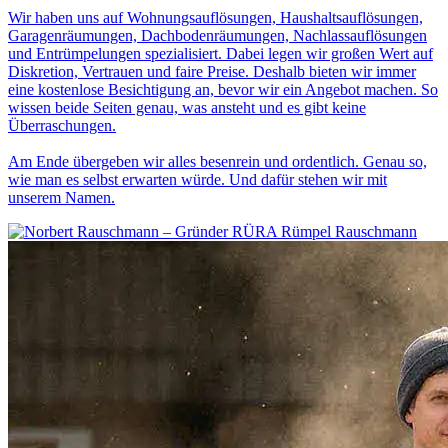
Wir haben uns auf Wohnungsauflösungen, Haushaltsauflösungen,
Garagenräumungen, Dachbodenräumungen, Nachlassauflösungen
und Entrümpelungen spezialisiert. Dabei legen wir großen Wert auf
Diskretion, Vertrauen und faire Preise. Deshalb bieten wir immer
eine kostenlose Besichtigung an, bevor wir ein Angebot machen. So
wissen beide Seiten genau, was ansteht und es gibt keine
Überraschungen.
Am Ende übergeben wir alles besenrein und ordentlich. Genau so,
wie man es selbst erwarten würde. Und dafür stehen wir mit
unserem Namen.