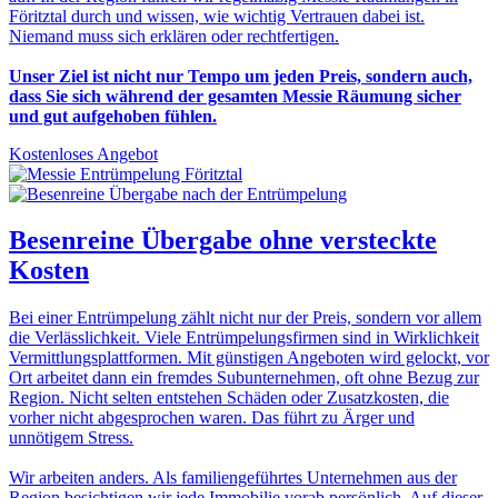
Föritztal durch und wissen, wie wichtig Vertrauen dabei ist.
Niemand muss sich erklären oder rechtfertigen.
Unser Ziel ist nicht nur Tempo um jeden Preis, sondern auch,
dass Sie sich während der gesamten Messie Räumung sicher
und gut aufgehoben fühlen.
Kostenloses Angebot
Besenreine Übergabe
ohne versteckte
Kosten
Bei einer Entrümpelung zählt nicht nur der Preis, sondern vor allem
die Verlässlichkeit. Viele Entrümpelungsfirmen sind in Wirklichkeit
Vermittlungsplattformen. Mit günstigen Angeboten wird gelockt, vor
Ort arbeitet dann ein fremdes Subunternehmen, oft ohne Bezug zur
Region. Nicht selten entstehen Schäden oder Zusatzkosten, die
vorher nicht abgesprochen waren. Das führt zu Ärger und
unnötigem Stress.
Wir arbeiten anders. Als familiengeführtes Unternehmen aus der
Region besichtigen wir jede Immobilie vorab persönlich. Auf dieser