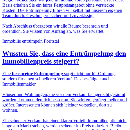
Basis erhalten Sie ein faires Festpreisangebot ohne versteckte
Kosten. Die Entrümpelung führen wir selbst mit unserem eigenen
Team durch. Geschult, versichert und zuverlässig.
Nach Abschluss übergeben wir alle Räume besenrein und
ordentlich. Sie wissen von Anfang an, was Sie erwartet.
Immobilie entrümpeln Föritztal
Wussten Sie, dass eine
Entrümpelung den
Immobilienpreis
steigert?
Eine
besenreine Entrümpelung
sorgt nicht nur für Ordnung,
sondern für einen schnelleren Verkauf. Das bestätigen auch
Immobilienmakler.
Häuser und Wohnungen, die vor dem Verkauf fachgerecht geräumt
wurden, kommen deutlich besser an. Sie wirken gepflegt, heller und
größer. Interessenten können sich leichter vorstellen, dort zu
wohnen.
Ein schneller Verkauf hat einen klaren Vorteil. Immobilien, die nicht
lange am Markt stehen, werden seltener im Preis reduziert. Bleibt