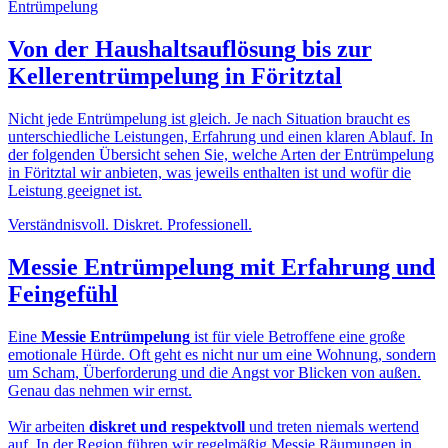
Von der
Haushaltsauflösung
bis zur
Kellerentrümpelung in Föritztal
Nicht jede Entrümpelung ist gleich. Je nach Situation braucht es
unterschiedliche Leistungen, Erfahrung und einen klaren Ablauf. In
der folgenden Übersicht sehen Sie, welche Arten der Entrümpelung
in Föritztal wir anbieten, was jeweils enthalten ist und wofür die
Leistung geeignet ist.
Verständnisvoll. Diskret. Professionell.
Messie Entrümpelung
mit Erfahrung und
Feingefühl
Eine
Messie Entrümpelung
ist für viele Betroffene eine große
emotionale Hürde. Oft geht es nicht nur um eine Wohnung, sondern
um Scham, Überforderung und die Angst vor Blicken von außen.
Genau das nehmen wir ernst.
Wir arbeiten
diskret und respektvoll
und treten niemals wertend
auf. In der Region führen wir regelmäßig Messie Räumungen in