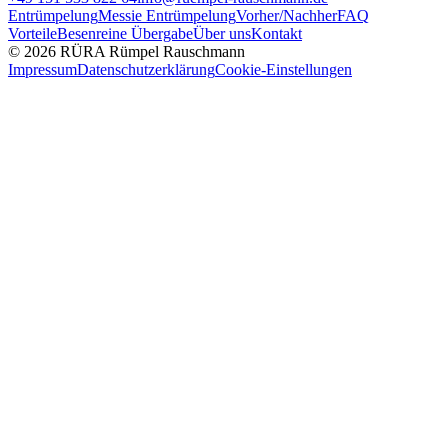
Entrümpelung
Messie Entrümpelung
Vorher/Nachher
FAQ
Vorteile
Besenreine Übergabe
Über uns
Kontakt
© 2026 RÜRA Rümpel Rauschmann
Impressum
Datenschutzerklärung
Cookie-Einstellungen