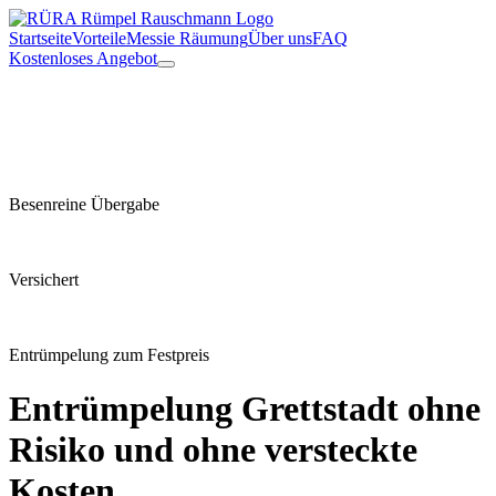
Startseite
Vorteile
Messie Räumung
Über uns
FAQ
Kostenloses Angebot
Besenreine Übergabe
Versichert
Entrümpelung zum Festpreis
Entrümpelung
Grettstadt
ohne
Risiko und ohne versteckte
Kosten