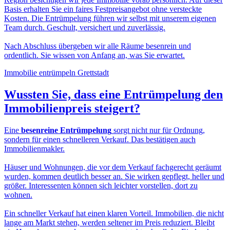
Basis erhalten Sie ein faires Festpreisangebot ohne versteckte
Kosten. Die Entrümpelung führen wir selbst mit unserem eigenen
Team durch. Geschult, versichert und zuverlässig.
Nach Abschluss übergeben wir alle Räume besenrein und
ordentlich. Sie wissen von Anfang an, was Sie erwartet.
Immobilie entrümpeln Grettstadt
Wussten Sie, dass eine
Entrümpelung den
Immobilienpreis
steigert?
Eine
besenreine Entrümpelung
sorgt nicht nur für Ordnung,
sondern für einen schnelleren Verkauf. Das bestätigen auch
Immobilienmakler.
Häuser und Wohnungen, die vor dem Verkauf fachgerecht geräumt
wurden, kommen deutlich besser an. Sie wirken gepflegt, heller und
größer. Interessenten können sich leichter vorstellen, dort zu
wohnen.
Ein schneller Verkauf hat einen klaren Vorteil. Immobilien, die nicht
lange am Markt stehen, werden seltener im Preis reduziert. Bleibt