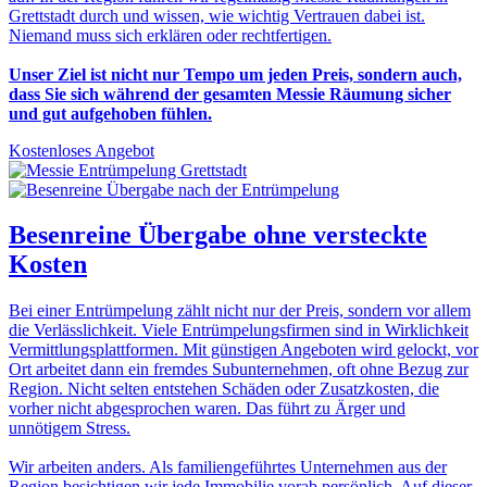
Grettstadt durch und wissen, wie wichtig Vertrauen dabei ist.
Niemand muss sich erklären oder rechtfertigen.
Unser Ziel ist nicht nur Tempo um jeden Preis, sondern auch,
dass Sie sich während der gesamten Messie Räumung sicher
und gut aufgehoben fühlen.
Kostenloses Angebot
Besenreine Übergabe
ohne versteckte
Kosten
Bei einer Entrümpelung zählt nicht nur der Preis, sondern vor allem
die Verlässlichkeit. Viele Entrümpelungsfirmen sind in Wirklichkeit
Vermittlungsplattformen. Mit günstigen Angeboten wird gelockt, vor
Ort arbeitet dann ein fremdes Subunternehmen, oft ohne Bezug zur
Region. Nicht selten entstehen Schäden oder Zusatzkosten, die
vorher nicht abgesprochen waren. Das führt zu Ärger und
unnötigem Stress.
Wir arbeiten anders. Als familiengeführtes Unternehmen aus der
Region besichtigen wir jede Immobilie vorab persönlich. Auf dieser