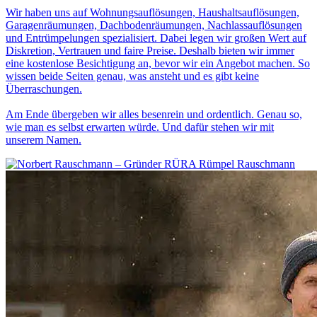
Wir haben uns auf Wohnungsauflösungen, Haushaltsauflösungen,
Garagenräumungen, Dachbodenräumungen, Nachlassauflösungen
und Entrümpelungen spezialisiert. Dabei legen wir großen Wert auf
Diskretion, Vertrauen und faire Preise. Deshalb bieten wir immer
eine kostenlose Besichtigung an, bevor wir ein Angebot machen. So
wissen beide Seiten genau, was ansteht und es gibt keine
Überraschungen.
Am Ende übergeben wir alles besenrein und ordentlich. Genau so,
wie man es selbst erwarten würde. Und dafür stehen wir mit
unserem Namen.