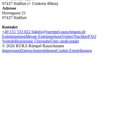
97437 Haßfurt (+ Umkreis 80km)
Adresse
Herrngasse 21
97437 Haßfurt
Kontakt:
+49 151 533 822 64
info@ruempel-rauschmann.de
Entrümpelung
Messie Entrümpelung
Vorher/Nachher
FAQ
Vorteile
Besenreine Übergabe
Über uns
Kontakt
© 2026 RÜRA Rümpel Rauschmann
Impressum
Datenschutzerklärung
Cookie-Einstellungen