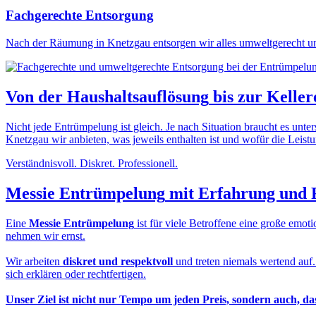
Fachgerechte Entsorgung
Nach der Räumung in Knetzgau entsorgen wir alles umweltgerecht un
Von der
Haushaltsauflösung
bis zur
Keller
Nicht jede Entrümpelung ist gleich. Je nach Situation braucht es unt
Knetzgau wir anbieten, was jeweils enthalten ist und wofür die Leistun
Verständnisvoll. Diskret. Professionell.
Messie Entrümpelung
mit Erfahrung und 
Eine
Messie Entrümpelung
ist für viele Betroffene eine große em
nehmen wir ernst.
Wir arbeiten
diskret und respektvoll
und treten niemals wertend auf
sich erklären oder rechtfertigen.
Unser Ziel ist nicht nur Tempo um jeden Preis, sondern auch, d