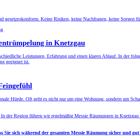
d gesetzeskonform. Keine Risiken, keine Nachfragen, keine Sorgen für
entrümpelung in Knetzgau
erschiedliche Leistungen, Erfahrung und einen klaren Ablauf. In der fo
g geeignet ist.
Feingefühl
otionale Hürde. Oft geht es nicht nur um eine Wohnung, sondern um Sc
. In der Region führen wir regelmäßig Messie Räumungen in Knetzgau 
ass Sie sich während der gesamten Messie Räumung sicher und gut