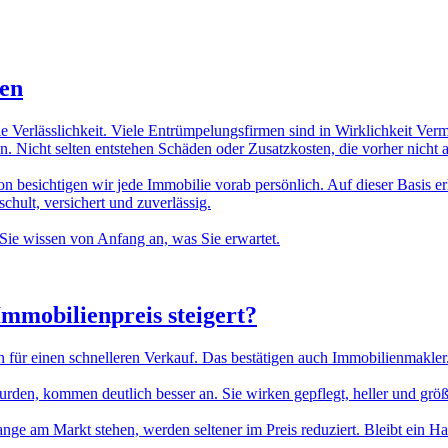
ten
ie Verlässlichkeit. Viele Entrümpelungsfirmen sind in Wirklichkeit Ver
. Nicht selten entstehen Schäden oder Zusatzkosten, die vorher nicht
n besichtigen wir jede Immobilie vorab persönlich. Auf dieser Basis erh
hult, versichert und zuverlässig.
Sie wissen von Anfang an, was Sie erwartet.
Immobilienpreis
steigert?
n für einen schnelleren Verkauf. Das bestätigen auch Immobilienmakler
n, kommen deutlich besser an. Sie wirken gepflegt, heller und größer.
lange am Markt stehen, werden seltener im Preis reduziert. Bleibt ein H