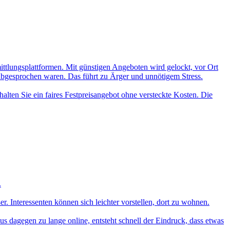
mittlungsplattformen. Mit günstigen Angeboten wird gelockt, vor Ort
 abgesprochen waren. Das führt zu Ärger und unnötigem Stress.
alten Sie ein faires Festpreisangebot ohne versteckte Kosten. Die
.
 Interessenten können sich leichter vorstellen, dort zu wohnen.
aus dagegen zu lange online, entsteht schnell der Eindruck, dass etwas