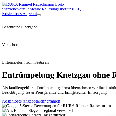
Startseite
Vorteile
Messie Räumung
Über uns
FAQ
Kostenloses Angebot
Besenreine Übergabe
Versichert
Entrümpelung zum Festpreis
Entrümpelung
Knetzgau
ohne R
Als familiengeführte Entrümpelungsfirma übernehmen wir Ihre Entrü
Besichtigung, fester Preisgarantie und fachgerechter Entsorgung.
Kostenloses Angebot
Mehr erfahren