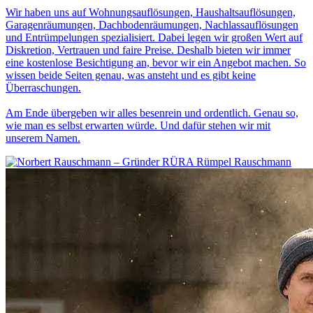
Wir haben uns auf Wohnungsauflösungen, Haushaltsauflösungen,
Garagenräumungen, Dachbodenräumungen, Nachlassauflösungen
und Entrümpelungen spezialisiert. Dabei legen wir großen Wert auf
Diskretion, Vertrauen und faire Preise. Deshalb bieten wir immer
eine kostenlose Besichtigung an, bevor wir ein Angebot machen. So
wissen beide Seiten genau, was ansteht und es gibt keine
Überraschungen.
Am Ende übergeben wir alles besenrein und ordentlich. Genau so,
wie man es selbst erwarten würde. Und dafür stehen wir mit
unserem Namen.