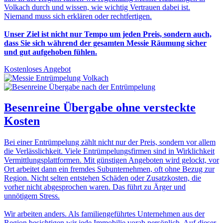
Volkach durch und wissen, wie wichtig Vertrauen dabei ist.
Niemand muss sich erklären oder rechtfertigen.
Unser Ziel ist nicht nur Tempo um jeden Preis, sondern auch,
dass Sie sich während der gesamten Messie Räumung sicher
und gut aufgehoben fühlen.
Kostenloses Angebot
Besenreine Übergabe
ohne versteckte
Kosten
Bei einer Entrümpelung zählt nicht nur der Preis, sondern vor allem
die Verlässlichkeit. Viele Entrümpelungsfirmen sind in Wirklichkeit
Vermittlungsplattformen. Mit günstigen Angeboten wird gelockt, vor
Ort arbeitet dann ein fremdes Subunternehmen, oft ohne Bezug zur
Region. Nicht selten entstehen Schäden oder Zusatzkosten, die
vorher nicht abgesprochen waren. Das führt zu Ärger und
unnötigem Stress.
Wir arbeiten anders. Als familiengeführtes Unternehmen aus der
Region besichtigen wir jede Immobilie vorab persönlich. Auf dieser