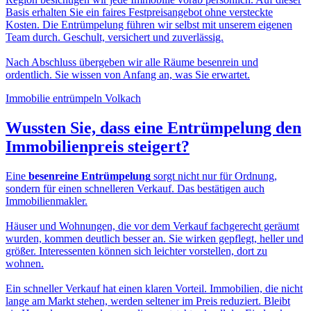
Basis erhalten Sie ein faires Festpreisangebot ohne versteckte
Kosten. Die Entrümpelung führen wir selbst mit unserem eigenen
Team durch. Geschult, versichert und zuverlässig.
Nach Abschluss übergeben wir alle Räume besenrein und
ordentlich. Sie wissen von Anfang an, was Sie erwartet.
Immobilie entrümpeln Volkach
Wussten Sie, dass eine
Entrümpelung den
Immobilienpreis
steigert?
Eine
besenreine Entrümpelung
sorgt nicht nur für Ordnung,
sondern für einen schnelleren Verkauf. Das bestätigen auch
Immobilienmakler.
Häuser und Wohnungen, die vor dem Verkauf fachgerecht geräumt
wurden, kommen deutlich besser an. Sie wirken gepflegt, heller und
größer. Interessenten können sich leichter vorstellen, dort zu
wohnen.
Ein schneller Verkauf hat einen klaren Vorteil. Immobilien, die nicht
lange am Markt stehen, werden seltener im Preis reduziert. Bleibt