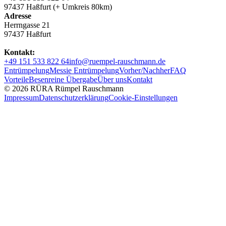
97437 Haßfurt (+ Umkreis 80km)
Adresse
Herrngasse 21
97437 Haßfurt
Kontakt:
+49 151 533 822 64
info@ruempel-rauschmann.de
Entrümpelung
Messie Entrümpelung
Vorher/Nachher
FAQ
Vorteile
Besenreine Übergabe
Über uns
Kontakt
© 2026 RÜRA Rümpel Rauschmann
Impressum
Datenschutzerklärung
Cookie-Einstellungen