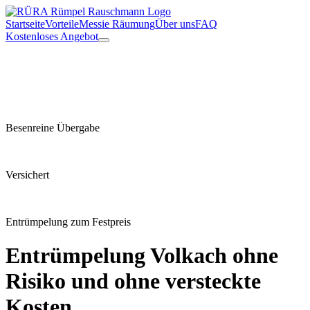
Startseite
Vorteile
Messie Räumung
Über uns
FAQ
Kostenloses Angebot
Besenreine Übergabe
Versichert
Entrümpelung zum Festpreis
Entrümpelung
Volkach
ohne
Risiko und ohne versteckte
Kosten