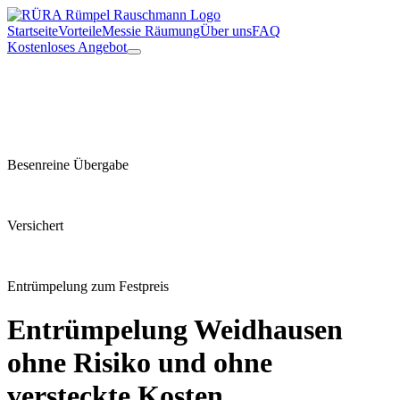
Startseite
Vorteile
Messie Räumung
Über uns
FAQ
Kostenloses Angebot
Besenreine Übergabe
Versichert
Entrümpelung zum Festpreis
Entrümpelung
Weidhausen
ohne Risiko und ohne
versteckte Kosten