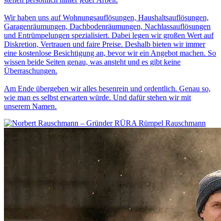
Wir haben uns auf Wohnungsauflösungen, Haushaltsauflösungen,
Garagenräumungen, Dachbodenräumungen, Nachlassauflösungen
und Entrümpelungen spezialisiert. Dabei legen wir großen Wert auf
Diskretion, Vertrauen und faire Preise. Deshalb bieten wir immer
eine kostenlose Besichtigung an, bevor wir ein Angebot machen. So
wissen beide Seiten genau, was ansteht und es gibt keine
Überraschungen.
Am Ende übergeben wir alles besenrein und ordentlich. Genau so,
wie man es selbst erwarten würde. Und dafür stehen wir mit
unserem Namen.