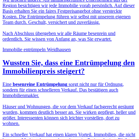
Region besichtigen wir jede Immobilie vorab persönlich. Auf dieser
Basis erhalten Sie ein faires Festpreisangebot ohne versteckte
Kosten. Die Entrümpelung führen wir selbst mit unserem eigenen
Team durch. Geschult, versichert und zuverlässig.
Nach Abschluss übergeben wir alle Räume besenrein und
ordentlich. Sie wissen von Anfang an, was Sie erwartet.
Immobilie entrümpeln Weidhausen
Wussten Sie, dass eine
Entrümpelung den
Immobilienpreis
steigert?
Eine
besenreine Entrümpelung
sorgt nicht nur für Ordnung,
sondern für einen schnelleren Verkauf. Das bestätigen auch
Immobilienmakler.
Häuser und Wohnungen, die vor dem Verkauf fachgerecht geräumt
wurden, kommen deutlich besser an. Sie wirken gepflegt, heller und
größer. Interessenten können sich leichter vorstellen, dort zu
wohnen.
Ein schneller Verkauf hat einen klaren Vorteil. Immobilien, die nicht