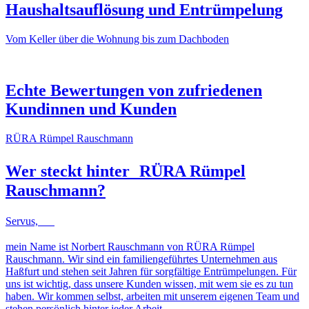
Haushaltsauflösung und Entrümpelung
Vom Keller über die Wohnung bis zum Dachboden
NACHHER
VORHER
NACHHER
VORHER
Echte Bewertungen von zufriedenen
Kundinnen und Kunden
RÜRA Rümpel Rauschmann
Wer steckt hinter
RÜRA Rümpel
Rauschmann
?
Servus,
mein Name ist Norbert Rauschmann von RÜRA Rümpel
Rauschmann. Wir sind ein familiengeführtes Unternehmen aus
Haßfurt und stehen seit Jahren für sorgfältige Entrümpelungen. Für
uns ist wichtig, dass unsere Kunden wissen, mit wem sie es zu tun
haben. Wir kommen selbst, arbeiten mit unserem eigenen Team und
stehen persönlich hinter jeder Arbeit.