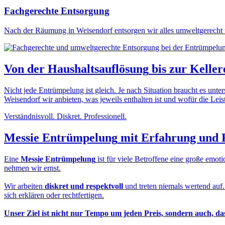
Fachgerechte Entsorgung
Nach der Räumung in Weisendorf entsorgen wir alles umweltgerecht u
Von der
Haushaltsauflösung
bis zur
Keller
Nicht jede Entrümpelung ist gleich. Je nach Situation braucht es unt
Weisendorf wir anbieten, was jeweils enthalten ist und wofür die Leist
Verständnisvoll. Diskret. Professionell.
Messie Entrümpelung
mit Erfahrung und 
Eine
Messie Entrümpelung
ist für viele Betroffene eine große em
nehmen wir ernst.
Wir arbeiten
diskret und respektvoll
und treten niemals wertend auf
sich erklären oder rechtfertigen.
Unser Ziel ist nicht nur Tempo um jeden Preis, sondern auch, d