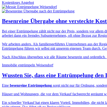
Kostenloses Angebot
Besenreine Übergabe
ohne versteckte Kos
Bei einer Entrümpelung zählt nicht nur der Preis, sondern vor allem d
arbeitet dann ein fremdes Subunternehmen, oft ohne Bezug zur Region
Wir arbeiten anders. Als familiengeführtes Unternehmen aus der Regio
Entrümpelung führen wir selbst mit unserem eigenen Team durch. Gesc
Nach Abschluss übergeben wir alle Räume besenrein und ordentlich. 
Immobilie entrümpeln Weisendorf
Wussten Sie, dass eine
Entrümpelung den 
Eine
besenreine Entrümpelung
sorgt nicht nur für Ordnung, sonder
Häuser und Wohnungen, die vor dem Verkauf fachgerecht geräumt wurde
Ein schneller Verkauf hat einen klaren Vorteil. Immobilien, die nicht 
nicht stimmt. Das führt oft zu Preisnachlässen.