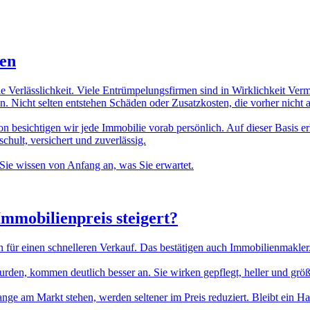
ten
ie Verlässlichkeit. Viele Entrümpelungsfirmen sind in Wirklichkeit Ver
. Nicht selten entstehen Schäden oder Zusatzkosten, die vorher nicht
n besichtigen wir jede Immobilie vorab persönlich. Auf dieser Basis erh
hult, versichert und zuverlässig.
Sie wissen von Anfang an, was Sie erwartet.
Immobilienpreis
steigert?
n für einen schnelleren Verkauf. Das bestätigen auch Immobilienmakler
n, kommen deutlich besser an. Sie wirken gepflegt, heller und größer.
lange am Markt stehen, werden seltener im Preis reduziert. Bleibt ein H