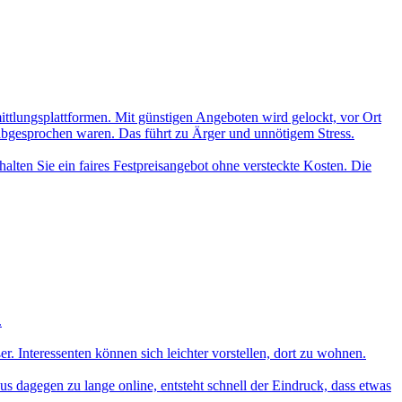
mittlungsplattformen. Mit günstigen Angeboten wird gelockt, vor Ort
 abgesprochen waren. Das führt zu Ärger und unnötigem Stress.
alten Sie ein faires Festpreisangebot ohne versteckte Kosten. Die
.
 Interessenten können sich leichter vorstellen, dort zu wohnen.
aus dagegen zu lange online, entsteht schnell der Eindruck, dass etwas