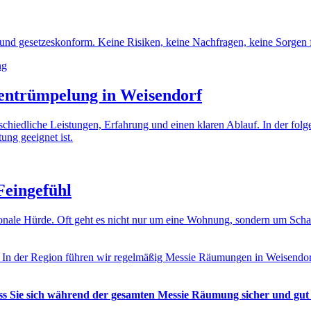
nd gesetzeskonform. Keine Risiken, keine Nachfragen, keine Sorgen f
entrümpelung in Weisendorf
erschiedliche Leistungen, Erfahrung und einen klaren Ablauf. In der fo
ung geeignet ist.
Feingefühl
otionale Hürde. Oft geht es nicht nur um eine Wohnung, sondern um Sc
. In der Region führen wir regelmäßig Messie Räumungen in Weisendor
ass Sie sich während der gesamten Messie Räumung sicher und gut