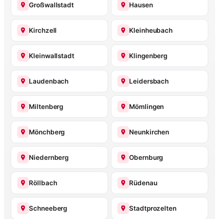
Großwallstadt
Hausen
Kirchzell
Kleinheubach
Kleinwallstadt
Klingenberg
Laudenbach
Leidersbach
Miltenberg
Mömlingen
Mönchberg
Neunkirchen
Niedernberg
Obernburg
Röllbach
Rüdenau
Schneeberg
Stadtprozelten