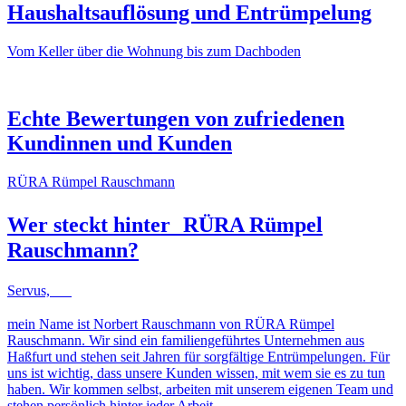
Haushaltsauflösung und Entrümpelung
Vom Keller über die Wohnung bis zum Dachboden
NACHHER
VORHER
NACHHER
VORHER
Echte Bewertungen von zufriedenen
Kundinnen und Kunden
RÜRA Rümpel Rauschmann
Wer steckt hinter
RÜRA Rümpel
Rauschmann
?
Servus,
mein Name ist Norbert Rauschmann von RÜRA Rümpel
Rauschmann. Wir sind ein familiengeführtes Unternehmen aus
Haßfurt und stehen seit Jahren für sorgfältige Entrümpelungen. Für
uns ist wichtig, dass unsere Kunden wissen, mit wem sie es zu tun
haben. Wir kommen selbst, arbeiten mit unserem eigenen Team und
stehen persönlich hinter jeder Arbeit.