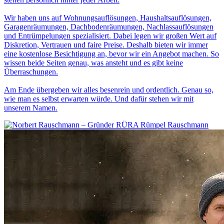
Wir haben uns auf Wohnungsauflösungen, Haushaltsauflösungen,
Garagenräumungen, Dachbodenräumungen, Nachlassauflösungen
und Entrümpelungen spezialisiert. Dabei legen wir großen Wert auf
Diskretion, Vertrauen und faire Preise. Deshalb bieten wir immer
eine kostenlose Besichtigung an, bevor wir ein Angebot machen. So
wissen beide Seiten genau, was ansteht und es gibt keine
Überraschungen.
Am Ende übergeben wir alles besenrein und ordentlich. Genau so,
wie man es selbst erwarten würde. Und dafür stehen wir mit
unserem Namen.