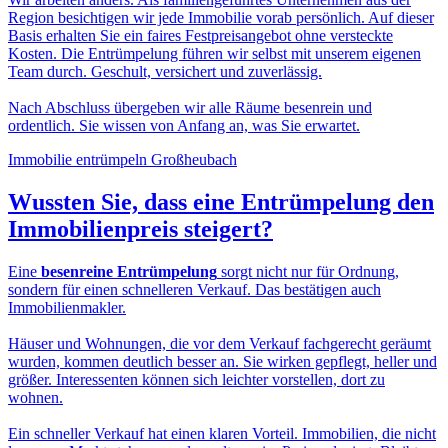
Region besichtigen wir jede Immobilie vorab persönlich. Auf dieser
Basis erhalten Sie ein faires Festpreisangebot ohne versteckte
Kosten. Die Entrümpelung führen wir selbst mit unserem eigenen
Team durch. Geschult, versichert und zuverlässig.
Nach Abschluss übergeben wir alle Räume besenrein und
ordentlich. Sie wissen von Anfang an, was Sie erwartet.
Immobilie entrümpeln Großheubach
Wussten Sie, dass eine
Entrümpelung den
Immobilienpreis
steigert?
Eine
besenreine Entrümpelung
sorgt nicht nur für Ordnung,
sondern für einen schnelleren Verkauf. Das bestätigen auch
Immobilienmakler.
Häuser und Wohnungen, die vor dem Verkauf fachgerecht geräumt
wurden, kommen deutlich besser an. Sie wirken gepflegt, heller und
größer. Interessenten können sich leichter vorstellen, dort zu
wohnen.
Ein schneller Verkauf hat einen klaren Vorteil. Immobilien, die nicht