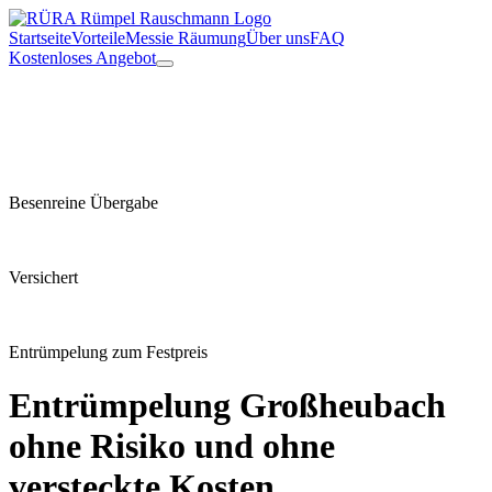
Startseite
Vorteile
Messie Räumung
Über uns
FAQ
Kostenloses Angebot
Besenreine Übergabe
Versichert
Entrümpelung zum Festpreis
Entrümpelung
Großheubach
ohne Risiko und ohne
versteckte Kosten