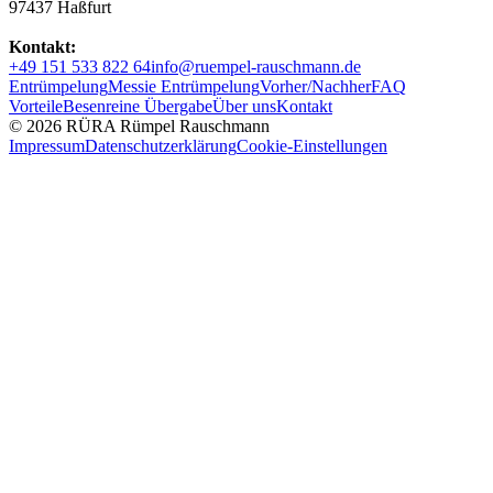
97437 Haßfurt
Kontakt:
+49 151 533 822 64
info@ruempel-rauschmann.de
Entrümpelung
Messie Entrümpelung
Vorher/Nachher
FAQ
Vorteile
Besenreine Übergabe
Über uns
Kontakt
© 2026 RÜRA Rümpel Rauschmann
Impressum
Datenschutzerklärung
Cookie-Einstellungen