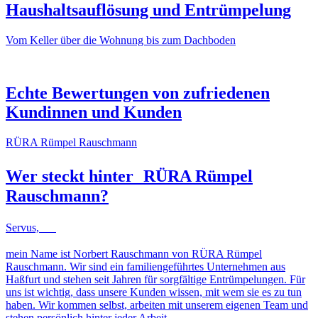
Haushaltsauflösung und Entrümpelung
Vom Keller über die Wohnung bis zum Dachboden
NACHHER
VORHER
NACHHER
VORHER
Echte Bewertungen von zufriedenen
Kundinnen und Kunden
RÜRA Rümpel Rauschmann
Wer steckt hinter
RÜRA Rümpel
Rauschmann
?
Servus,
mein Name ist Norbert Rauschmann von RÜRA Rümpel
Rauschmann. Wir sind ein familiengeführtes Unternehmen aus
Haßfurt und stehen seit Jahren für sorgfältige Entrümpelungen. Für
uns ist wichtig, dass unsere Kunden wissen, mit wem sie es zu tun
haben. Wir kommen selbst, arbeiten mit unserem eigenen Team und
stehen persönlich hinter jeder Arbeit.