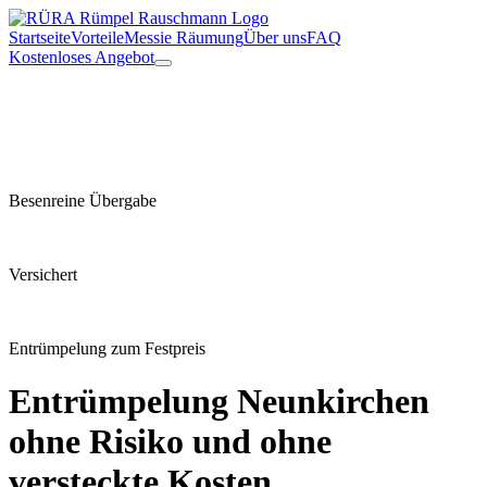
Startseite
Vorteile
Messie Räumung
Über uns
FAQ
Kostenloses Angebot
Besenreine Übergabe
Versichert
Entrümpelung zum Festpreis
Entrümpelung
Neunkirchen
ohne Risiko und ohne
versteckte Kosten