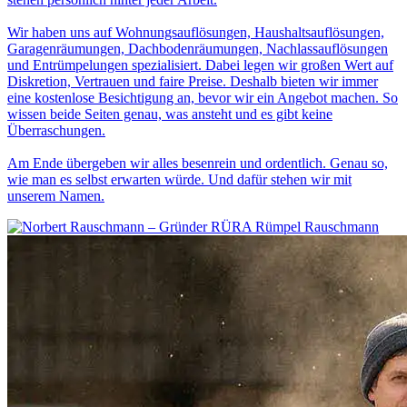
Wir haben uns auf Wohnungsauflösungen, Haushaltsauflösungen,
Garagenräumungen, Dachbodenräumungen, Nachlassauflösungen
und Entrümpelungen spezialisiert. Dabei legen wir großen Wert auf
Diskretion, Vertrauen und faire Preise. Deshalb bieten wir immer
eine kostenlose Besichtigung an, bevor wir ein Angebot machen. So
wissen beide Seiten genau, was ansteht und es gibt keine
Überraschungen.
Am Ende übergeben wir alles besenrein und ordentlich. Genau so,
wie man es selbst erwarten würde. Und dafür stehen wir mit
unserem Namen.