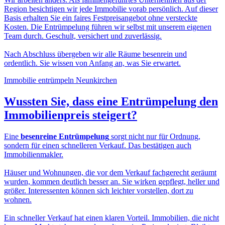
Region besichtigen wir jede Immobilie vorab persönlich. Auf dieser
Basis erhalten Sie ein faires Festpreisangebot ohne versteckte
Kosten. Die Entrümpelung führen wir selbst mit unserem eigenen
Team durch. Geschult, versichert und zuverlässig.
Nach Abschluss übergeben wir alle Räume besenrein und
ordentlich. Sie wissen von Anfang an, was Sie erwartet.
Immobilie entrümpeln Neunkirchen
Wussten Sie, dass eine
Entrümpelung den
Immobilienpreis
steigert?
Eine
besenreine Entrümpelung
sorgt nicht nur für Ordnung,
sondern für einen schnelleren Verkauf. Das bestätigen auch
Immobilienmakler.
Häuser und Wohnungen, die vor dem Verkauf fachgerecht geräumt
wurden, kommen deutlich besser an. Sie wirken gepflegt, heller und
größer. Interessenten können sich leichter vorstellen, dort zu
wohnen.
Ein schneller Verkauf hat einen klaren Vorteil. Immobilien, die nicht