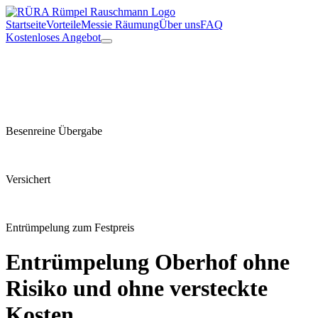
Startseite
Vorteile
Messie Räumung
Über uns
FAQ
Kostenloses Angebot
Besenreine Übergabe
Versichert
Entrümpelung zum Festpreis
Entrümpelung
Oberhof
ohne
Risiko und ohne versteckte
Kosten