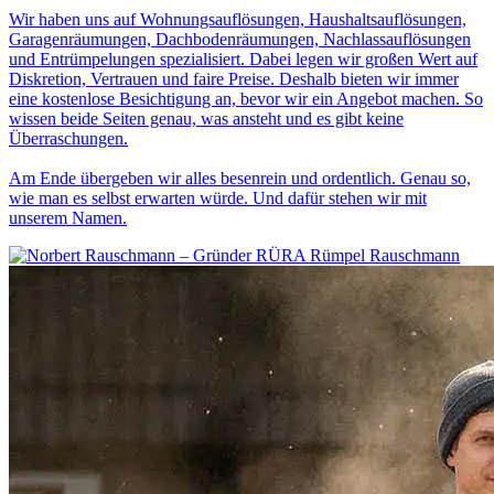
Wir haben uns auf Wohnungsauflösungen, Haushaltsauflösungen,
Garagenräumungen, Dachbodenräumungen, Nachlassauflösungen
und Entrümpelungen spezialisiert. Dabei legen wir großen Wert auf
Diskretion, Vertrauen und faire Preise. Deshalb bieten wir immer
eine kostenlose Besichtigung an, bevor wir ein Angebot machen. So
wissen beide Seiten genau, was ansteht und es gibt keine
Überraschungen.
Am Ende übergeben wir alles besenrein und ordentlich. Genau so,
wie man es selbst erwarten würde. Und dafür stehen wir mit
unserem Namen.