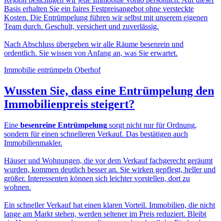
Basis erhalten Sie ein faires Festpreisangebot ohne versteckte
Kosten. Die Entrümpelung führen wir selbst mit unserem eigenen
Team durch. Geschult, versichert und zuverlässig.
Nach Abschluss übergeben wir alle Räume besenrein und
ordentlich. Sie wissen von Anfang an, was Sie erwartet.
Immobilie entrümpeln Oberhof
Wussten Sie, dass eine
Entrümpelung den
Immobilienpreis
steigert?
Eine
besenreine Entrümpelung
sorgt nicht nur für Ordnung,
sondern für einen schnelleren Verkauf. Das bestätigen auch
Immobilienmakler.
Häuser und Wohnungen, die vor dem Verkauf fachgerecht geräumt
wurden, kommen deutlich besser an. Sie wirken gepflegt, heller und
größer. Interessenten können sich leichter vorstellen, dort zu
wohnen.
Ein schneller Verkauf hat einen klaren Vorteil. Immobilien, die nicht
lange am Markt stehen, werden seltener im Preis reduziert. Bleibt