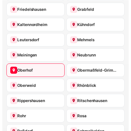
Friedelshausen
Grabfeld
Kaltennordheim
Kühndorf
Leutersdorf
Mehmels
Meiningen
Neubrunn
Oberhof
Obermaßfeld-Grimmenthal
Oberweid
Rhönblick
Rippershausen
Ritschenhausen
Rohr
Rosa