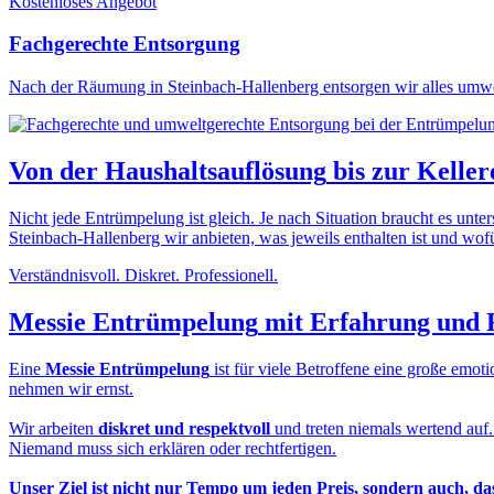
Kostenloses Angebot
Fachgerechte Entsorgung
Nach der Räumung in Steinbach-Hallenberg entsorgen wir alles umwel
Von der
Haushaltsauflösung
bis zur
Keller
Nicht jede Entrümpelung ist gleich. Je nach Situation braucht es unt
Steinbach-Hallenberg wir anbieten, was jeweils enthalten ist und wofü
Verständnisvoll. Diskret. Professionell.
Messie Entrümpelung
mit Erfahrung und 
Eine
Messie Entrümpelung
ist für viele Betroffene eine große em
nehmen wir ernst.
Wir arbeiten
diskret und respektvoll
und treten niemals wertend auf
Niemand muss sich erklären oder rechtfertigen.
Unser Ziel ist nicht nur Tempo um jeden Preis, sondern auch, d