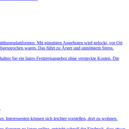
mittlungsplattformen. Mit günstigen Angeboten wird gelockt, vor Ort
 abgesprochen waren. Das führt zu Ärger und unnötigem Stress.
alten Sie ein faires Festpreisangebot ohne versteckte Kosten. Die
.
 Interessenten können sich leichter vorstellen, dort zu wohnen.
aus dagegen zu lange online, entsteht schnell der Eindruck, dass etwas