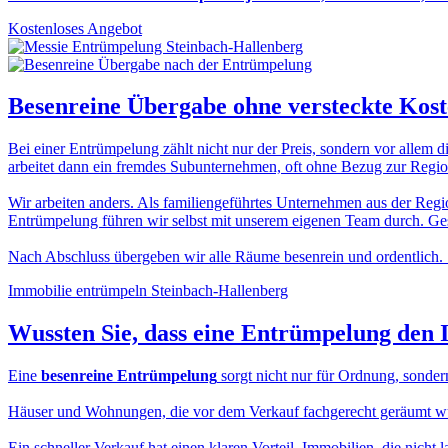
Kostenloses Angebot
Besenreine Übergabe
ohne versteckte Kos
Bei einer Entrümpelung zählt nicht nur der Preis, sondern vor allem d
arbeitet dann ein fremdes Subunternehmen, oft ohne Bezug zur Region
Wir arbeiten anders. Als familiengeführtes Unternehmen aus der Regio
Entrümpelung führen wir selbst mit unserem eigenen Team durch. Gesc
Nach Abschluss übergeben wir alle Räume besenrein und ordentlich. 
Immobilie entrümpeln Steinbach-Hallenberg
Wussten Sie, dass eine
Entrümpelung den 
Eine
besenreine Entrümpelung
sorgt nicht nur für Ordnung, sonder
Häuser und Wohnungen, die vor dem Verkauf fachgerecht geräumt wurde
Ein schneller Verkauf hat einen klaren Vorteil. Immobilien, die nicht 