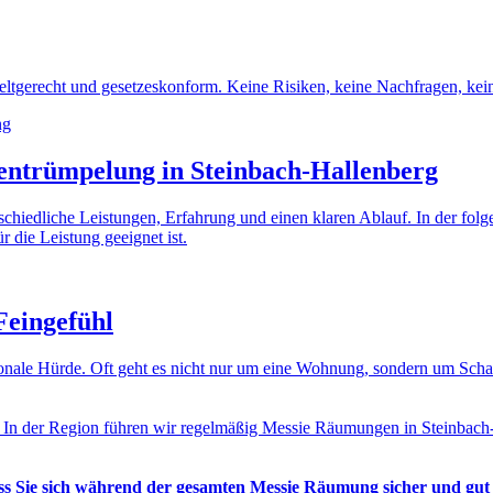
tgerecht und gesetzeskonform. Keine Risiken, keine Nachfragen, kein
entrümpelung in Steinbach-Hallenberg
erschiedliche Leistungen, Erfahrung und einen klaren Ablauf. In der fo
r die Leistung geeignet ist.
Feingefühl
otionale Hürde. Oft geht es nicht nur um eine Wohnung, sondern um Sc
. In der Region führen wir regelmäßig Messie Räumungen in Steinbach-H
ass Sie sich während der gesamten Messie Räumung sicher und gut