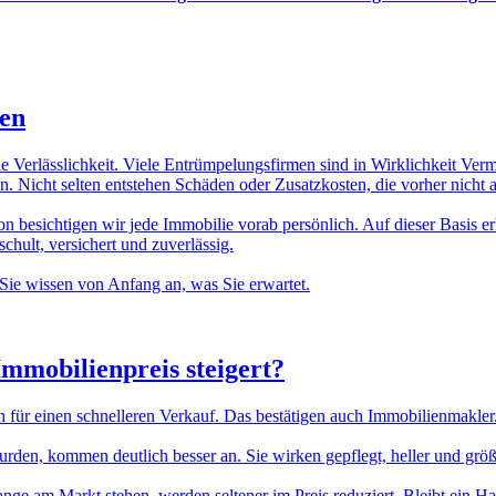
ten
ie Verlässlichkeit. Viele Entrümpelungsfirmen sind in Wirklichkeit Ver
. Nicht selten entstehen Schäden oder Zusatzkosten, die vorher nicht
n besichtigen wir jede Immobilie vorab persönlich. Auf dieser Basis erh
hult, versichert und zuverlässig.
Sie wissen von Anfang an, was Sie erwartet.
Immobilienpreis
steigert?
n für einen schnelleren Verkauf. Das bestätigen auch Immobilienmakler
n, kommen deutlich besser an. Sie wirken gepflegt, heller und größer.
lange am Markt stehen, werden seltener im Preis reduziert. Bleibt ein H