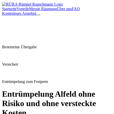
Startseite
Vorteile
Messie Räumung
Über uns
FAQ
Kostenloses Angebot
Besenreine Übergabe
Versichert
Entrümpelung zum Festpreis
Entrümpelung
Alfeld
ohne
Risiko und ohne versteckte
Kosten