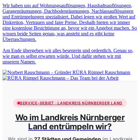
Wir haben uns auf Wohnungsauflösungen, Haushaltsauflösungen,
Garagenräumungen, Dachbodenräumungen, Nachlassauflösungen
und Entrümpelungen spezialisiert. Dabei legen wir großen Wert auf
Diskretion, Vertrauen und faire Preise. Deshalb bieten wir immer
eine kostenlose Besichtigung an, bevor wir ein Angebot machen. So
wissen beide Seiten genau, was ansteht und es gibt keine
Überraschungen.
Am Ende übergeben wir alles besenrein und ordentlich. Genau so,
wie man es selbst erwarten würde. Und dafür stehen wir mit
unserem Namen.
SERVICE-GEBIET · LANDKREIS NÜRNBERGER LAND
Wo im Landkreis Nürnberger
Land entrümpeln wir?
Wir sind in
27 Städten und Gemeinden
im Landkreis