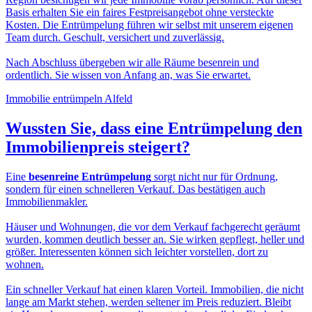
Basis erhalten Sie ein faires Festpreisangebot ohne versteckte
Kosten. Die Entrümpelung führen wir selbst mit unserem eigenen
Team durch. Geschult, versichert und zuverlässig.
Nach Abschluss übergeben wir alle Räume besenrein und
ordentlich. Sie wissen von Anfang an, was Sie erwartet.
Immobilie entrümpeln Alfeld
Wussten Sie, dass eine
Entrümpelung den
Immobilienpreis
steigert?
Eine
besenreine Entrümpelung
sorgt nicht nur für Ordnung,
sondern für einen schnelleren Verkauf. Das bestätigen auch
Immobilienmakler.
Häuser und Wohnungen, die vor dem Verkauf fachgerecht geräumt
wurden, kommen deutlich besser an. Sie wirken gepflegt, heller und
größer. Interessenten können sich leichter vorstellen, dort zu
wohnen.
Ein schneller Verkauf hat einen klaren Vorteil. Immobilien, die nicht
lange am Markt stehen, werden seltener im Preis reduziert. Bleibt