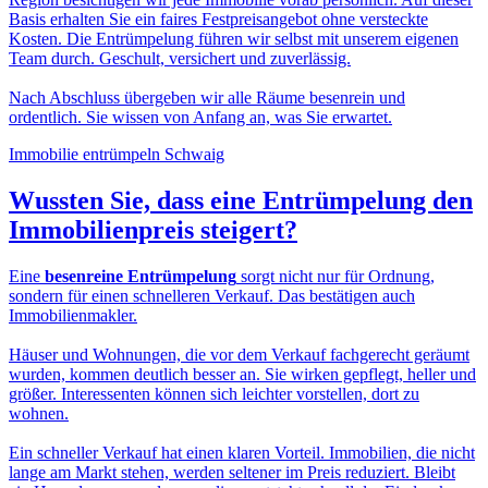
Basis erhalten Sie ein faires Festpreisangebot ohne versteckte
Kosten. Die Entrümpelung führen wir selbst mit unserem eigenen
Team durch. Geschult, versichert und zuverlässig.
Nach Abschluss übergeben wir alle Räume besenrein und
ordentlich. Sie wissen von Anfang an, was Sie erwartet.
Immobilie entrümpeln Schwaig
Wussten Sie, dass eine
Entrümpelung den
Immobilienpreis
steigert?
Eine
besenreine Entrümpelung
sorgt nicht nur für Ordnung,
sondern für einen schnelleren Verkauf. Das bestätigen auch
Immobilienmakler.
Häuser und Wohnungen, die vor dem Verkauf fachgerecht geräumt
wurden, kommen deutlich besser an. Sie wirken gepflegt, heller und
größer. Interessenten können sich leichter vorstellen, dort zu
wohnen.
Ein schneller Verkauf hat einen klaren Vorteil. Immobilien, die nicht
lange am Markt stehen, werden seltener im Preis reduziert. Bleibt