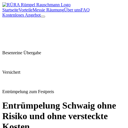
Startseite
Vorteile
Messie Räumung
Über uns
FAQ
Kostenloses Angebot
Besenreine Übergabe
Versichert
Entrümpelung zum Festpreis
Entrümpelung
Schwaig
ohne
Risiko und ohne versteckte
Kosten