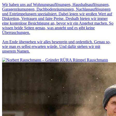
Wir haben uns auf Wohnungsauflösungen, Haushaltsauflösungen,
Garagenräumungen, Dachbodenräumungen, Nachlassauflösungen
und Entrümpelungen spezialisiert. Dabei legen wir großen Wert auf
Diskretion, Vertrauen und faire Preise. Deshalb bieten wir immer
eine kostenlose Besichtigung an, bevor wir ein Angebot machen. So
wissen beide Seiten genau, was ansteht und es gibt keine
Überraschungen.
Am Ende übergeben wir alles besenrein und ordentlich. Genau so,
wie man es selbst erwarten würde. Und dafür stehen wir mit
unserem Namen.