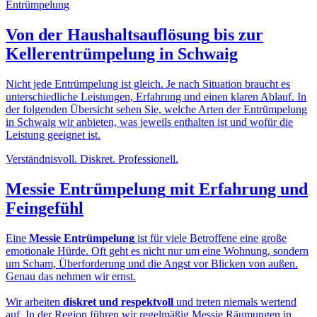
Von der
Haushaltsauflösung
bis zur
Kellerentrümpelung in Schwaig
Nicht jede Entrümpelung ist gleich. Je nach Situation braucht es
unterschiedliche Leistungen, Erfahrung und einen klaren Ablauf. In
der folgenden Übersicht sehen Sie, welche Arten der Entrümpelung
in Schwaig wir anbieten, was jeweils enthalten ist und wofür die
Leistung geeignet ist.
Verständnisvoll. Diskret. Professionell.
Messie Entrümpelung
mit Erfahrung und
Feingefühl
Eine
Messie Entrümpelung
ist für viele Betroffene eine große
emotionale Hürde. Oft geht es nicht nur um eine Wohnung, sondern
um Scham, Überforderung und die Angst vor Blicken von außen.
Genau das nehmen wir ernst.
Wir arbeiten
diskret und respektvoll
und treten niemals wertend
auf. In der Region führen wir regelmäßig Messie Räumungen in