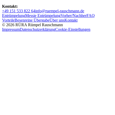
Kontakt:
+49 151 533 822 64
info@ruempel-rauschmann.de
Entrümpelung
Messie Entrümpelung
Vorher/Nachher
FAQ
Vorteile
Besenreine Übergabe
Über uns
Kontakt
© 2026 RÜRA Rümpel Rauschmann
Impressum
Datenschutzerklärung
Cookie-Einstellungen