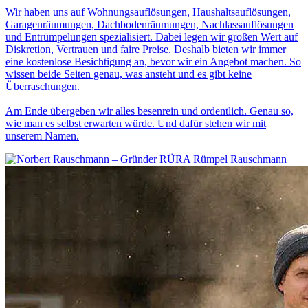
Wir haben uns auf Wohnungsauflösungen, Haushaltsauflösungen,
Garagenräumungen, Dachbodenräumungen, Nachlassauflösungen
und Entrümpelungen spezialisiert. Dabei legen wir großen Wert auf
Diskretion, Vertrauen und faire Preise. Deshalb bieten wir immer
eine kostenlose Besichtigung an, bevor wir ein Angebot machen. So
wissen beide Seiten genau, was ansteht und es gibt keine
Überraschungen.
Am Ende übergeben wir alles besenrein und ordentlich. Genau so,
wie man es selbst erwarten würde. Und dafür stehen wir mit
unserem Namen.