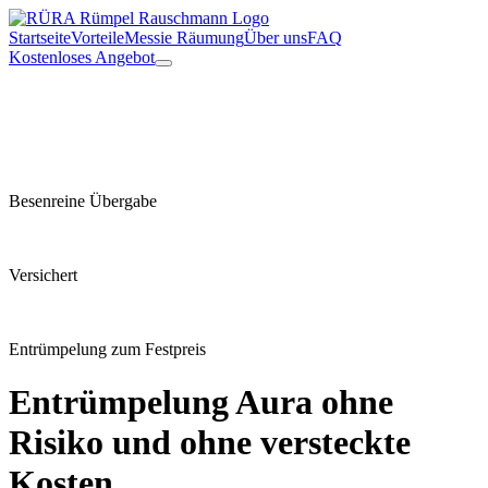
Startseite
Vorteile
Messie Räumung
Über uns
FAQ
Kostenloses Angebot
Besenreine Übergabe
Versichert
Entrümpelung zum Festpreis
Entrümpelung
Aura
ohne
Risiko und ohne versteckte
Kosten