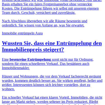
Basis erhalten Sie ein faires Festpreisangebot ohne versteckte
Kosten. Die Entrümpelung führen wir selbst mit unserem eigenen
Team durch. Geschult, versichert und zuverlässig.
Nach Abschluss übergeben wir alle Räume besenrein und
ordentlich. Sie wissen von Anfang an, was Sie erwartet.
Immobilie entrümpeln Aura
Wussten Sie, dass eine
Entrümpelung den
Immobilienpreis
steigert?
Eine
besenreine Entrümpelung
sorgt nicht nur für Ordnung,
sondern für einen schnelleren Verkauf. Das bestätigen auch
Immobilienmakler.
Häuser und Wohnungen, die vor dem Verkauf fachgerecht geräumt
wurden, kommen deutlich besser an. Sie wirken gepflegt, heller und
größer. Interessenten können sich leichter vorstellen, dort zu
wohnen.
Ein schneller Verkauf hat einen klaren Vorteil. Immobilien, die nicht
lange am Markt stehen, werden seltener im Preis reduziert. Bleibt