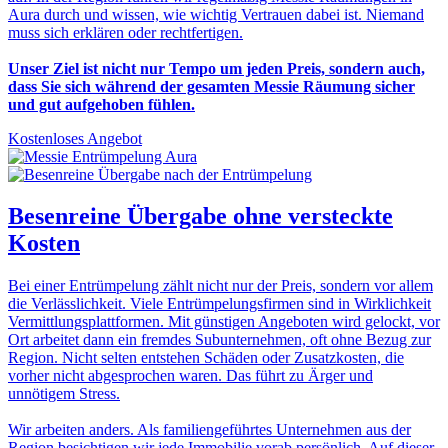
Aura durch und wissen, wie wichtig Vertrauen dabei ist. Niemand
muss sich erklären oder rechtfertigen.
Unser Ziel ist nicht nur Tempo um jeden Preis, sondern auch,
dass Sie sich während der gesamten Messie Räumung sicher
und gut aufgehoben fühlen.
Kostenloses Angebot
Besenreine Übergabe
ohne versteckte
Kosten
Bei einer Entrümpelung zählt nicht nur der Preis, sondern vor allem
die Verlässlichkeit. Viele Entrümpelungsfirmen sind in Wirklichkeit
Vermittlungsplattformen. Mit günstigen Angeboten wird gelockt, vor
Ort arbeitet dann ein fremdes Subunternehmen, oft ohne Bezug zur
Region. Nicht selten entstehen Schäden oder Zusatzkosten, die
vorher nicht abgesprochen waren. Das führt zu Ärger und
unnötigem Stress.
Wir arbeiten anders. Als familiengeführtes Unternehmen aus der
Region besichtigen wir jede Immobilie vorab persönlich. Auf dieser