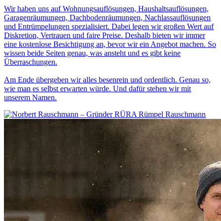
Wir haben uns auf Wohnungsauflösungen, Haushaltsauflösungen,
Garagenräumungen, Dachbodenräumungen, Nachlassauflösungen
und Entrümpelungen spezialisiert. Dabei legen wir großen Wert auf
Diskretion, Vertrauen und faire Preise. Deshalb bieten wir immer
eine kostenlose Besichtigung an, bevor wir ein Angebot machen. So
wissen beide Seiten genau, was ansteht und es gibt keine
Überraschungen.
Am Ende übergeben wir alles besenrein und ordentlich. Genau so,
wie man es selbst erwarten würde. Und dafür stehen wir mit
unserem Namen.