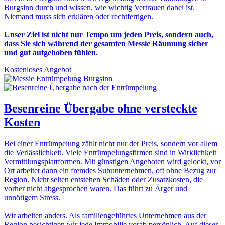
Burgsinn durch und wissen, wie wichtig Vertrauen dabei ist.
Niemand muss sich erklären oder rechtfertigen.
Unser Ziel ist nicht nur Tempo um jeden Preis, sondern auch,
dass Sie sich während der gesamten Messie Räumung sicher
und gut aufgehoben fühlen.
Kostenloses Angebot
Besenreine Übergabe
ohne versteckte
Kosten
Bei einer Entrümpelung zählt nicht nur der Preis, sondern vor allem
die Verlässlichkeit. Viele Entrümpelungsfirmen sind in Wirklichkeit
Vermittlungsplattformen. Mit günstigen Angeboten wird gelockt, vor
Ort arbeitet dann ein fremdes Subunternehmen, oft ohne Bezug zur
Region. Nicht selten entstehen Schäden oder Zusatzkosten, die
vorher nicht abgesprochen waren. Das führt zu Ärger und
unnötigem Stress.
Wir arbeiten anders. Als familiengeführtes Unternehmen aus der
Region besichtigen wir jede Immobilie vorab persönlich. Auf dieser