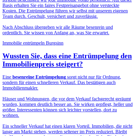
Basis erhalten Sie ein faires Festpreisangebot ohne versteckte
Kosten. Die Entrümpelung führen wir selbst mit unserem eigenen
Team durch. Geschult, versichert und zuverlässig.
Nach Abschluss übergeben wir alle Räume besenrein und
ordentlich. Sie wissen von Anfang an, was Sie erwartet.
Immobilie entrümpeln Burgsinn
Wussten Sie, dass eine
Entrümpelung den
Immobilienpreis
steigert?
Eine
besenreine Entrümpelung
sorgt nicht nur für Ordnung,
sondern für einen schnelleren Verkauf. Das bestätigen auch
Immobilienmakler.
Häuser und Wohnungen, die vor dem Verkauf fachgerecht geräumt
wurden, kommen deutlich besser an. Sie wirken gepflegt, heller und
größer. Interessenten können sich leichter vorstellen, dort zu
wohnen.
Ein schneller Verkauf hat einen klaren Vorteil. Immobilien, die nicht
lange am Markt stehen, werden seltener im Preis reduziert. Bleibt