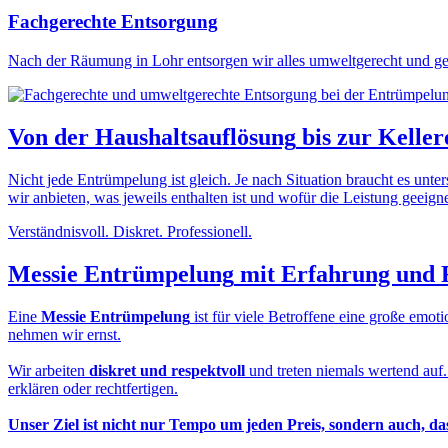
Fachgerechte Entsorgung
Nach der Räumung in Lohr entsorgen wir alles umweltgerecht und ges
Von der
Haushaltsauflösung
bis zur
Keller
Nicht jede Entrümpelung ist gleich. Je nach Situation braucht es unt
wir anbieten, was jeweils enthalten ist und wofür die Leistung geeignet
Verständnisvoll. Diskret. Professionell.
Messie Entrümpelung
mit Erfahrung und 
Eine
Messie Entrümpelung
ist für viele Betroffene eine große em
nehmen wir ernst.
Wir arbeiten
diskret und respektvoll
und treten niemals wertend auf
erklären oder rechtfertigen.
Unser Ziel ist nicht nur Tempo um jeden Preis, sondern auch, d