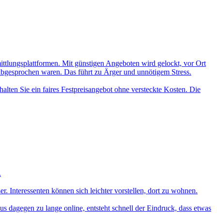
mittlungsplattformen. Mit günstigen Angeboten wird gelockt, vor Ort
 abgesprochen waren. Das führt zu Ärger und unnötigem Stress.
alten Sie ein faires Festpreisangebot ohne versteckte Kosten. Die
.
 Interessenten können sich leichter vorstellen, dort zu wohnen.
aus dagegen zu lange online, entsteht schnell der Eindruck, dass etwas