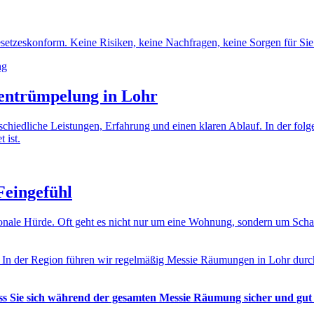
etzeskonform. Keine Risiken, keine Nachfragen, keine Sorgen für Sie
entrümpelung in Lohr
erschiedliche Leistungen, Erfahrung und einen klaren Ablauf. In der fo
 ist.
Feingefühl
otionale Hürde. Oft geht es nicht nur um eine Wohnung, sondern um Sc
. In der Region führen wir regelmäßig Messie Räumungen in Lohr durch
ass Sie sich während der gesamten Messie Räumung sicher und gut