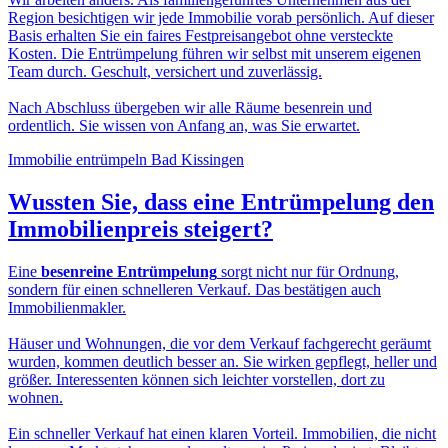
Region besichtigen wir jede Immobilie vorab persönlich. Auf dieser
Basis erhalten Sie ein faires Festpreisangebot ohne versteckte
Kosten. Die Entrümpelung führen wir selbst mit unserem eigenen
Team durch. Geschult, versichert und zuverlässig.
Nach Abschluss übergeben wir alle Räume besenrein und
ordentlich. Sie wissen von Anfang an, was Sie erwartet.
Immobilie entrümpeln Bad Kissingen
Wussten Sie, dass eine
Entrümpelung den
Immobilienpreis
steigert?
Eine
besenreine Entrümpelung
sorgt nicht nur für Ordnung,
sondern für einen schnelleren Verkauf. Das bestätigen auch
Immobilienmakler.
Häuser und Wohnungen, die vor dem Verkauf fachgerecht geräumt
wurden, kommen deutlich besser an. Sie wirken gepflegt, heller und
größer. Interessenten können sich leichter vorstellen, dort zu
wohnen.
Ein schneller Verkauf hat einen klaren Vorteil. Immobilien, die nicht