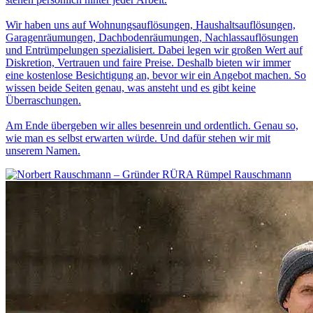
Wir haben uns auf Wohnungsauflösungen, Haushaltsauflösungen,
Garagenräumungen, Dachbodenräumungen, Nachlassauflösungen
und Entrümpelungen spezialisiert. Dabei legen wir großen Wert auf
Diskretion, Vertrauen und faire Preise. Deshalb bieten wir immer
eine kostenlose Besichtigung an, bevor wir ein Angebot machen. So
wissen beide Seiten genau, was ansteht und es gibt keine
Überraschungen.
Am Ende übergeben wir alles besenrein und ordentlich. Genau so,
wie man es selbst erwarten würde. Und dafür stehen wir mit
unserem Namen.