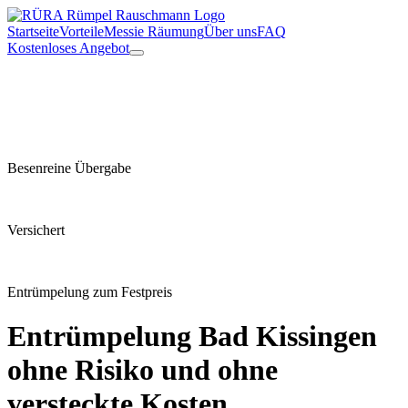
Startseite
Vorteile
Messie Räumung
Über uns
FAQ
Kostenloses Angebot
Besenreine Übergabe
Versichert
Entrümpelung zum Festpreis
Entrümpelung
Bad Kissingen
ohne Risiko und ohne
versteckte Kosten