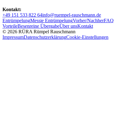
Kontakt:
+49 151 533 822 64
info@ruempel-rauschmann.de
Entrümpelung
Messie Entrümpelung
Vorher/Nachher
FAQ
Vorteile
Besenreine Übergabe
Über uns
Kontakt
© 2026 RÜRA Rümpel Rauschmann
Impressum
Datenschutzerklärung
Cookie-Einstellungen