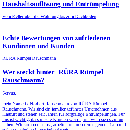
Haushaltsauflösung und Entrümpelung
Vom Keller über die Wohnung bis zum Dachboden
NACHHER
VORHER
NACHHER
VORHER
Echte Bewertungen von zufriedenen
Kundinnen und Kunden
RÜRA Rümpel Rauschmann
Wer steckt hinter
RÜRA Rümpel
Rauschmann
?
Servus,
mein Name ist Norbert Rauschmann von RÜRA Rümpel
Rauschmann. Wir sind ein familiengeführtes Unternehmen aus
Haßfurt und stehen seit Jahren für sorgfältige Entrümpelungen. Für
uns ist wichtig, dass unsere Kunden wissen, mit wem sie es zu tun
haben. Wir kommen selbst, arbeiten mit unserem eigenen Team und
stehen persönlich hinter jeder Arbeit.