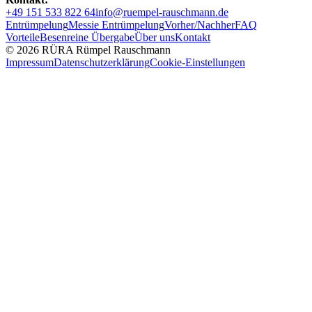
+49 151 533 822 64
info@ruempel-rauschmann.de
Entrümpelung
Messie Entrümpelung
Vorher/Nachher
FAQ
Vorteile
Besenreine Übergabe
Über uns
Kontakt
© 2026 RÜRA Rümpel Rauschmann
Impressum
Datenschutzerklärung
Cookie-Einstellungen