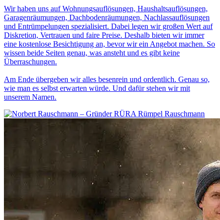
Wir haben uns auf Wohnungsauflösungen, Haushaltsauflösungen,
Garagenräumungen, Dachbodenräumungen, Nachlassauflösungen
und Entrümpelungen spezialisiert. Dabei legen wir großen Wert auf
Diskretion, Vertrauen und faire Preise. Deshalb bieten wir immer
eine kostenlose Besichtigung an, bevor wir ein Angebot machen. So
wissen beide Seiten genau, was ansteht und es gibt keine
Überraschungen.
Am Ende übergeben wir alles besenrein und ordentlich. Genau so,
wie man es selbst erwarten würde. Und dafür stehen wir mit
unserem Namen.