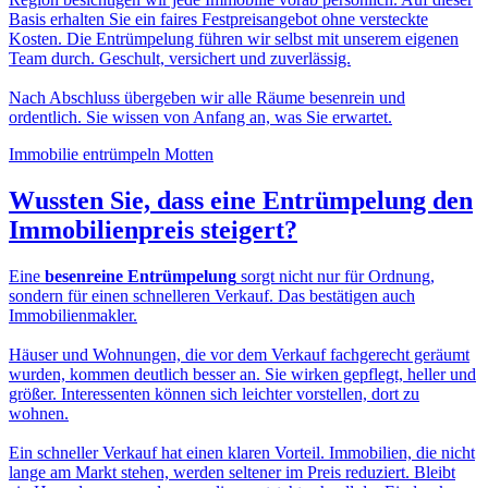
Basis erhalten Sie ein faires Festpreisangebot ohne versteckte
Kosten. Die Entrümpelung führen wir selbst mit unserem eigenen
Team durch. Geschult, versichert und zuverlässig.
Nach Abschluss übergeben wir alle Räume besenrein und
ordentlich. Sie wissen von Anfang an, was Sie erwartet.
Immobilie entrümpeln Motten
Wussten Sie, dass eine
Entrümpelung den
Immobilienpreis
steigert?
Eine
besenreine Entrümpelung
sorgt nicht nur für Ordnung,
sondern für einen schnelleren Verkauf. Das bestätigen auch
Immobilienmakler.
Häuser und Wohnungen, die vor dem Verkauf fachgerecht geräumt
wurden, kommen deutlich besser an. Sie wirken gepflegt, heller und
größer. Interessenten können sich leichter vorstellen, dort zu
wohnen.
Ein schneller Verkauf hat einen klaren Vorteil. Immobilien, die nicht
lange am Markt stehen, werden seltener im Preis reduziert. Bleibt