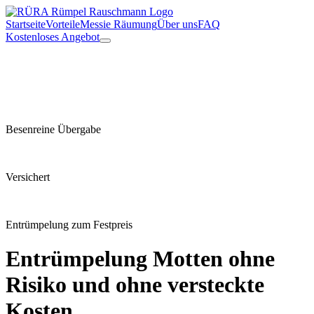
Startseite
Vorteile
Messie Räumung
Über uns
FAQ
Kostenloses Angebot
Besenreine Übergabe
Versichert
Entrümpelung zum Festpreis
Entrümpelung
Motten
ohne
Risiko und ohne versteckte
Kosten