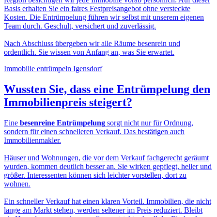
Basis erhalten Sie ein faires Festpreisangebot ohne versteckte
Kosten. Die Entrümpelung führen wir selbst mit unserem eigenen
Team durch. Geschult, versichert und zuverlässig.
Nach Abschluss übergeben wir alle Räume besenrein und
ordentlich. Sie wissen von Anfang an, was Sie erwartet.
Immobilie entrümpeln Igensdorf
Wussten Sie, dass eine
Entrümpelung den
Immobilienpreis
steigert?
Eine
besenreine Entrümpelung
sorgt nicht nur für Ordnung,
sondern für einen schnelleren Verkauf. Das bestätigen auch
Immobilienmakler.
Häuser und Wohnungen, die vor dem Verkauf fachgerecht geräumt
wurden, kommen deutlich besser an. Sie wirken gepflegt, heller und
größer. Interessenten können sich leichter vorstellen, dort zu
wohnen.
Ein schneller Verkauf hat einen klaren Vorteil. Immobilien, die nicht
lange am Markt stehen, werden seltener im Preis reduziert. Bleibt