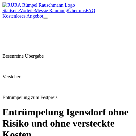
Startseite
Vorteile
Messie Räumung
Über uns
FAQ
Kostenloses Angebot
Besenreine Übergabe
Versichert
Entrümpelung zum Festpreis
Entrümpelung
Igensdorf
ohne
Risiko und ohne versteckte
Kosten