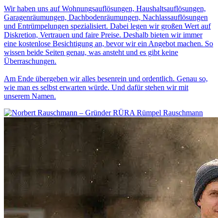
Wir haben uns auf Wohnungsauflösungen, Haushaltsauflösungen,
Garagenräumungen, Dachbodenräumungen, Nachlassauflösungen
und Entrümpelungen spezialisiert. Dabei legen wir großen Wert auf
Diskretion, Vertrauen und faire Preise. Deshalb bieten wir immer
eine kostenlose Besichtigung an, bevor wir ein Angebot machen. So
wissen beide Seiten genau, was ansteht und es gibt keine
Überraschungen.
Am Ende übergeben wir alles besenrein und ordentlich. Genau so,
wie man es selbst erwarten würde. Und dafür stehen wir mit
unserem Namen.