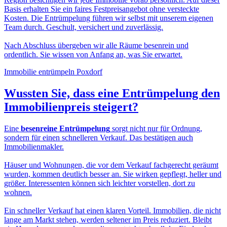
Basis erhalten Sie ein faires Festpreisangebot ohne versteckte
Kosten. Die Entrümpelung führen wir selbst mit unserem eigenen
Team durch. Geschult, versichert und zuverlässig.
Nach Abschluss übergeben wir alle Räume besenrein und
ordentlich. Sie wissen von Anfang an, was Sie erwartet.
Immobilie entrümpeln Poxdorf
Wussten Sie, dass eine
Entrümpelung den
Immobilienpreis
steigert?
Eine
besenreine Entrümpelung
sorgt nicht nur für Ordnung,
sondern für einen schnelleren Verkauf. Das bestätigen auch
Immobilienmakler.
Häuser und Wohnungen, die vor dem Verkauf fachgerecht geräumt
wurden, kommen deutlich besser an. Sie wirken gepflegt, heller und
größer. Interessenten können sich leichter vorstellen, dort zu
wohnen.
Ein schneller Verkauf hat einen klaren Vorteil. Immobilien, die nicht
lange am Markt stehen, werden seltener im Preis reduziert. Bleibt