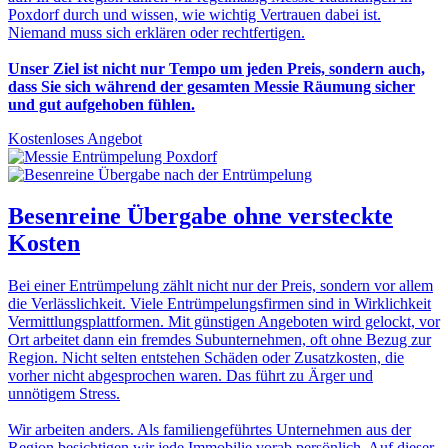
Poxdorf durch und wissen, wie wichtig Vertrauen dabei ist.
Niemand muss sich erklären oder rechtfertigen.
Unser Ziel ist nicht nur Tempo um jeden Preis, sondern auch,
dass Sie sich während der gesamten Messie Räumung sicher
und gut aufgehoben fühlen.
Kostenloses Angebot
Besenreine Übergabe
ohne versteckte
Kosten
Bei einer Entrümpelung zählt nicht nur der Preis, sondern vor allem
die Verlässlichkeit. Viele Entrümpelungsfirmen sind in Wirklichkeit
Vermittlungsplattformen. Mit günstigen Angeboten wird gelockt, vor
Ort arbeitet dann ein fremdes Subunternehmen, oft ohne Bezug zur
Region. Nicht selten entstehen Schäden oder Zusatzkosten, die
vorher nicht abgesprochen waren. Das führt zu Ärger und
unnötigem Stress.
Wir arbeiten anders. Als familiengeführtes Unternehmen aus der
Region besichtigen wir jede Immobilie vorab persönlich. Auf dieser