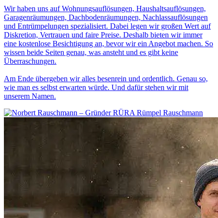
Wir haben uns auf Wohnungsauflösungen, Haushaltsauflösungen,
Garagenräumungen, Dachbodenräumungen, Nachlassauflösungen
und Entrümpelungen spezialisiert. Dabei legen wir großen Wert auf
Diskretion, Vertrauen und faire Preise. Deshalb bieten wir immer
eine kostenlose Besichtigung an, bevor wir ein Angebot machen. So
wissen beide Seiten genau, was ansteht und es gibt keine
Überraschungen.
Am Ende übergeben wir alles besenrein und ordentlich. Genau so,
wie man es selbst erwarten würde. Und dafür stehen wir mit
unserem Namen.