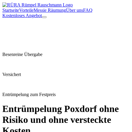
Startseite
Vorteile
Messie Räumung
Über uns
FAQ
Kostenloses Angebot
Besenreine Übergabe
Versichert
Entrümpelung zum Festpreis
Entrümpelung
Poxdorf
ohne
Risiko und ohne versteckte
Kosten