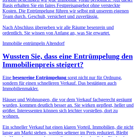
Basis erhalten Sie ein faires Festpreisangebot ohne versteckte
Kosten. Die Entrümpelung führen wir selbst mit unserem eigenen
Team durch. Geschult, versichert und zuverlässig.
Nach Abschluss übergeben wir alle Räume besenrein und
ordentlich. Sie wissen von Anfang an, was Sie erwartet.
Immobilie entrümpeln Altendorf
Wussten Sie, dass eine
Entrümpelung den
Immobilienpreis
steigert?
Eine
besenreine Entrümpelung
sorgt nicht nur für Ordnung,
sondern für einen schnelleren Verkauf. Das bestätigen auch
Immobilienmakler.
Häuser und Wohnungen, die vor dem Verkauf fachgerecht geräumt
wurden, kommen deutlich besser an. Sie wirken gepflegt, heller und
größer. Interessenten können sich leichter vorstellen, dort zu
wohnen.
Ein schneller Verkauf hat einen klaren Vorteil. Immobilien, die nicht
lange am Markt stehen, werden seltener im Preis reduziert. Bleibt