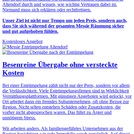
Altendorf durch und wissen, wie wichtig Vertrauen dabei ist.
Niemand muss sich erklären oder rechtfertigen.
Unser Ziel ist nicht nur Tempo um jeden Preis, sondern auch,
dass Sie sich während der gesamten Messie Räumung sicher
und gut aufgehoben fühlen.
Kostenloses Angebot
Besenreine Übergabe
ohne versteckte
Kosten
Bei einer Entrümpelung zählt nicht nur der Preis, sondern vor allem
die Verlässlichkeit. Viele Entrümpelungsfirmen sind in Wirklichkeit
Vermittlungsplattformen. Mit günstigen Angeboten wird gelockt, vor
Ort arbeitet dann ein fremdes Subunternehmen, oft ohne Bezug zur
Region. Nicht selten entstehen Schäden oder Zusatzkosten, die
vorher nicht abgesprochen waren. Das führt zu Ärger und
unnötigem Stress.
Wir arbeiten anders. Als familiengeführtes Unternehmen aus der
Region besichtigen wir jede Immobilie vorab persönlich. Auf dieser