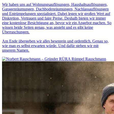
Wir haben uns auf Wohnungsauflösungen, Haushaltsauflösungen,
Garagenräumungen, Dachbodenräumungen, Nachlassauflösungen
und Entrümpelungen spezialisiert. Dabei legen wir großen Wert auf
Diskretion, Vertrauen und faire Preise. Deshalb bieten wir immer
eine kostenlose Besichtigung an, bevor wir ein Angebot machen. So
wissen beide Seiten genau, was ansteht und es gibt keine
Überraschungen.
Am Ende übergeben wir alles besenrein und ordentlich. Genau so,
wie man es selbst erwarten würde. Und dafür stehen wir mit
unserem Namen.