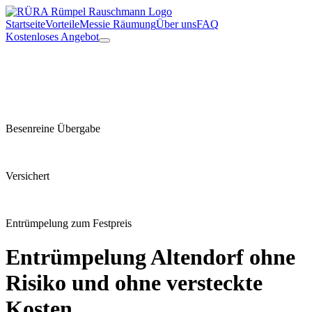
Startseite
Vorteile
Messie Räumung
Über uns
FAQ
Kostenloses Angebot
Besenreine Übergabe
Versichert
Entrümpelung zum Festpreis
Entrümpelung
Altendorf
ohne
Risiko und ohne versteckte
Kosten