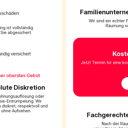
Familienuntern
Wir sind ein echter
Räumung se
g ist vollständig
 Sie abgesichert.
Kost
Jetzt Termin für eine k
er oberstes Gebot
lute Diskretion
hnungsauflösung oder
ie-Entrümpelung. Wir
 diskret, respektvoll und
ohne Aufsehen.
Fachgerecht
Nach der Räum