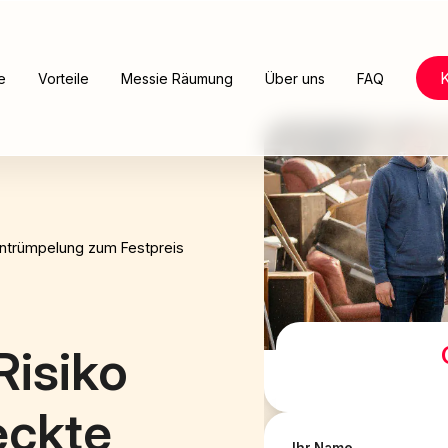
e
Vorteile
Messie Räumung
Über uns
FAQ
ntrümpelung zum Festpreis
isiko
eckte