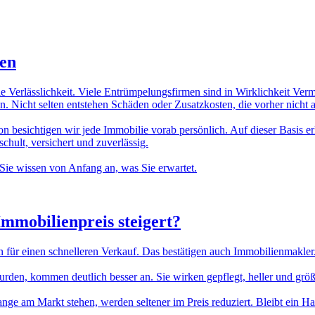
ten
ie Verlässlichkeit. Viele Entrümpelungsfirmen sind in Wirklichkeit Ver
. Nicht selten entstehen Schäden oder Zusatzkosten, die vorher nicht
n besichtigen wir jede Immobilie vorab persönlich. Auf dieser Basis erh
hult, versichert und zuverlässig.
Sie wissen von Anfang an, was Sie erwartet.
Immobilienpreis
steigert?
n für einen schnelleren Verkauf. Das bestätigen auch Immobilienmakler
n, kommen deutlich besser an. Sie wirken gepflegt, heller und größer.
lange am Markt stehen, werden seltener im Preis reduziert. Bleibt ein H