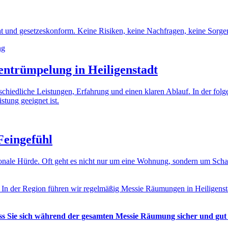
t und gesetzeskonform. Keine Risiken, keine Nachfragen, keine Sorgen
entrümpelung in Heiligenstadt
erschiedliche Leistungen, Erfahrung und einen klaren Ablauf. In der fo
stung geeignet ist.
Feingefühl
otionale Hürde. Oft geht es nicht nur um eine Wohnung, sondern um Sc
. In der Region führen wir regelmäßig Messie Räumungen in Heiligenst
ass Sie sich während der gesamten Messie Räumung sicher und gut