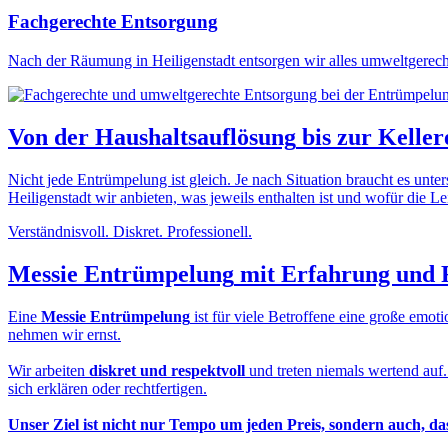
Fachgerechte Entsorgung
Nach der Räumung in Heiligenstadt entsorgen wir alles umweltgerech
Von der
Haushaltsauflösung
bis zur
Keller
Nicht jede Entrümpelung ist gleich. Je nach Situation braucht es unt
Heiligenstadt wir anbieten, was jeweils enthalten ist und wofür die Lei
Verständnisvoll. Diskret. Professionell.
Messie Entrümpelung
mit Erfahrung und 
Eine
Messie Entrümpelung
ist für viele Betroffene eine große em
nehmen wir ernst.
Wir arbeiten
diskret und respektvoll
und treten niemals wertend auf
sich erklären oder rechtfertigen.
Unser Ziel ist nicht nur Tempo um jeden Preis, sondern auch, d