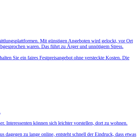
mittlungsplattformen. Mit günstigen Angeboten wird gelockt, vor Ort
 abgesprochen waren. Das führt zu Ärger und unnötigem Stress.
alten Sie ein faires Festpreisangebot ohne versteckte Kosten. Die
.
 Interessenten können sich leichter vorstellen, dort zu wohnen.
aus dagegen zu lange online, entsteht schnell der Eindruck, dass etwas