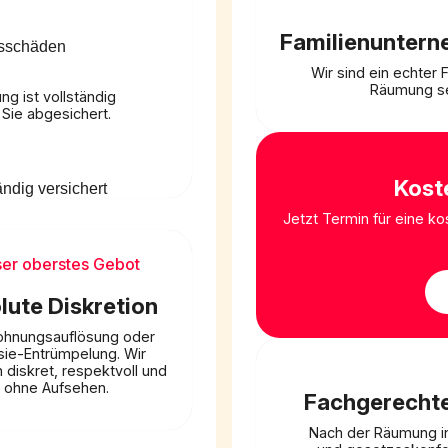
Familienuntern
Wir sind ein echter
Räumung se
g ist vollständig
 Sie abgesichert.
Kost
Jetzt Termin für eine k
er oberstes Gebot
lute Diskretion
hnungsauflösung oder
ie-Entrümpelung. Wir
 diskret, respektvoll und
ohne Aufsehen.
Fachgerecht
Nach der Räumung in