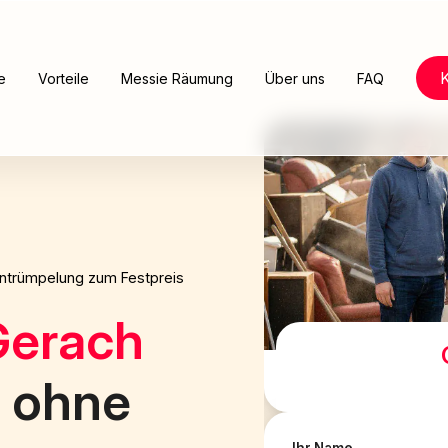
e
Vorteile
Messie Räumung
Über uns
FAQ
ntrümpelung zum Festpreis
Gerach
d ohne