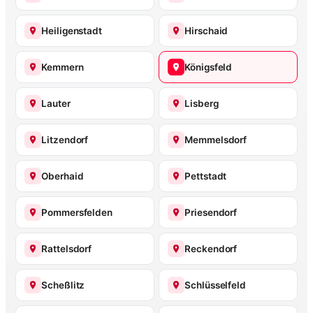
Heiligenstadt
Hirschaid
Kemmern
Königsfeld
Lauter
Lisberg
Litzendorf
Memmelsdorf
Oberhaid
Pettstadt
Pommersfelden
Priesendorf
Rattelsdorf
Reckendorf
Scheßlitz
Schlüsselfeld