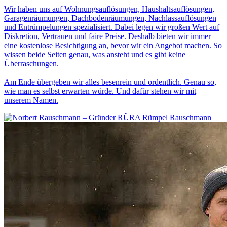
Wir haben uns auf Wohnungsauflösungen, Haushaltsauflösungen,
Garagenräumungen, Dachbodenräumungen, Nachlassauflösungen
und Entrümpelungen spezialisiert. Dabei legen wir großen Wert auf
Diskretion, Vertrauen und faire Preise. Deshalb bieten wir immer
eine kostenlose Besichtigung an, bevor wir ein Angebot machen. So
wissen beide Seiten genau, was ansteht und es gibt keine
Überraschungen.
Am Ende übergeben wir alles besenrein und ordentlich. Genau so,
wie man es selbst erwarten würde. Und dafür stehen wir mit
unserem Namen.