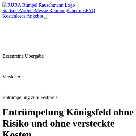
Startseite
Vorteile
Messie Räumung
Über uns
FAQ
Kostenloses Angebot
Besenreine Übergabe
Versichert
Entrümpelung zum Festpreis
Entrümpelung
Königsfeld
ohne
Risiko und ohne versteckte
Kosten