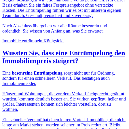
Basis erhalten Sie ein faires Festpreisangebot ohne versteckte
Kosten. Die Entrümpelung führen wir selbst mit unserem eigenen
Team durch. Geschult, versichert und zuverlässig.
Nach Abschluss übergeben wir alle Räume besenrein und
ordentlich. Sie wissen von Anfang an, was Sie erwartet.
Immobilie entrümpeln Königsfeld
Wussten Sie, dass eine
Entrümpelung den
Immobilienpreis
steigert?
Eine
besenreine Entrümpelung
sorgt nicht nur für Ordnung,
sondern für einen schnelleren Verkauf. Das bestätigen auch
Immobilienmakler.
Häuser und Wohnungen, die vor dem Verkauf fachgerecht geräumt
wurden, kommen deutlich besser an. Sie wirken gepflegt, heller und
größer. Interessenten können sich leichter vorstellen, dort zu
wohnen.
Ein schneller Verkauf hat einen klaren Vorteil. Immobilien, die nicht
lange am Markt stehen, werden seltener im Preis reduziert. Bleibt