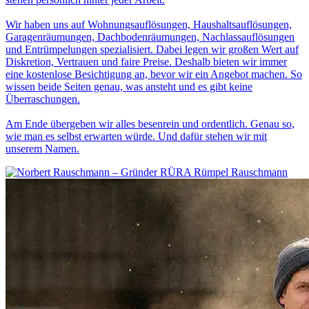
Wir haben uns auf Wohnungsauflösungen, Haushaltsauflösungen,
Garagenräumungen, Dachbodenräumungen, Nachlassauflösungen
und Entrümpelungen spezialisiert. Dabei legen wir großen Wert auf
Diskretion, Vertrauen und faire Preise. Deshalb bieten wir immer
eine kostenlose Besichtigung an, bevor wir ein Angebot machen. So
wissen beide Seiten genau, was ansteht und es gibt keine
Überraschungen.
Am Ende übergeben wir alles besenrein und ordentlich. Genau so,
wie man es selbst erwarten würde. Und dafür stehen wir mit
unserem Namen.