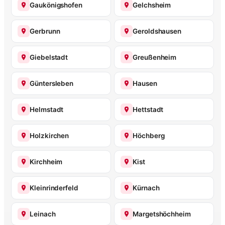
Gaukönigshofen
Gelchsheim
Gerbrunn
Geroldshausen
Giebelstadt
Greußenheim
Güntersleben
Hausen
Helmstadt
Hettstadt
Holzkirchen
Höchberg
Kirchheim
Kist
Kleinrinderfeld
Kürnach
Leinach
Margetshöchheim