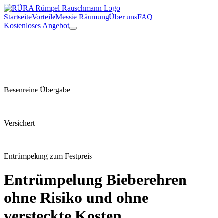
Startseite
Vorteile
Messie Räumung
Über uns
FAQ
Kostenloses Angebot
Besenreine Übergabe
Versichert
Entrümpelung zum Festpreis
Entrümpelung
Bieberehren
ohne Risiko und ohne
versteckte Kosten