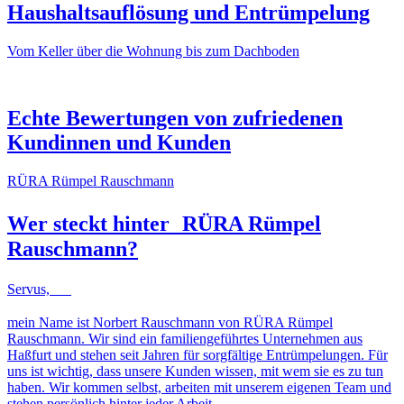
Haushaltsauflösung und Entrümpelung
Vom Keller über die Wohnung bis zum Dachboden
NACHHER
VORHER
NACHHER
VORHER
Echte Bewertungen von zufriedenen
Kundinnen und Kunden
RÜRA Rümpel Rauschmann
Wer steckt hinter
RÜRA Rümpel
Rauschmann
?
Servus,
mein Name ist Norbert Rauschmann von RÜRA Rümpel
Rauschmann. Wir sind ein familiengeführtes Unternehmen aus
Haßfurt und stehen seit Jahren für sorgfältige Entrümpelungen. Für
uns ist wichtig, dass unsere Kunden wissen, mit wem sie es zu tun
haben. Wir kommen selbst, arbeiten mit unserem eigenen Team und
stehen persönlich hinter jeder Arbeit.