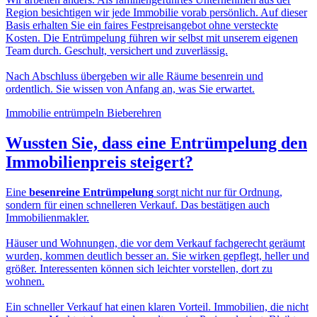
Region besichtigen wir jede Immobilie vorab persönlich. Auf dieser
Basis erhalten Sie ein faires Festpreisangebot ohne versteckte
Kosten. Die Entrümpelung führen wir selbst mit unserem eigenen
Team durch. Geschult, versichert und zuverlässig.
Nach Abschluss übergeben wir alle Räume besenrein und
ordentlich. Sie wissen von Anfang an, was Sie erwartet.
Immobilie entrümpeln Bieberehren
Wussten Sie, dass eine
Entrümpelung den
Immobilienpreis
steigert?
Eine
besenreine Entrümpelung
sorgt nicht nur für Ordnung,
sondern für einen schnelleren Verkauf. Das bestätigen auch
Immobilienmakler.
Häuser und Wohnungen, die vor dem Verkauf fachgerecht geräumt
wurden, kommen deutlich besser an. Sie wirken gepflegt, heller und
größer. Interessenten können sich leichter vorstellen, dort zu
wohnen.
Ein schneller Verkauf hat einen klaren Vorteil. Immobilien, die nicht