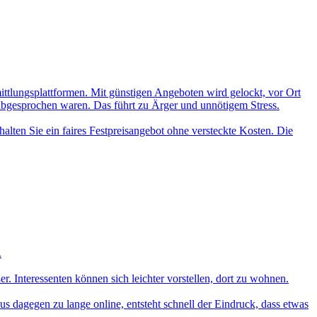
mittlungsplattformen. Mit günstigen Angeboten wird gelockt, vor Ort
 abgesprochen waren. Das führt zu Ärger und unnötigem Stress.
alten Sie ein faires Festpreisangebot ohne versteckte Kosten. Die
.
 Interessenten können sich leichter vorstellen, dort zu wohnen.
aus dagegen zu lange online, entsteht schnell der Eindruck, dass etwas