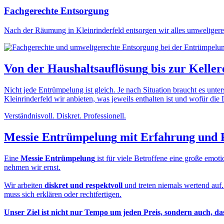
Fachgerechte Entsorgung
Nach der Räumung in Kleinrinderfeld entsorgen wir alles umweltgere
Von der
Haushaltsauflösung
bis zur
Keller
Nicht jede Entrümpelung ist gleich. Je nach Situation braucht es unt
Kleinrinderfeld wir anbieten, was jeweils enthalten ist und wofür die L
Verständnisvoll. Diskret. Professionell.
Messie Entrümpelung
mit Erfahrung und 
Eine
Messie Entrümpelung
ist für viele Betroffene eine große em
nehmen wir ernst.
Wir arbeiten
diskret und respektvoll
und treten niemals wertend auf
muss sich erklären oder rechtfertigen.
Unser Ziel ist nicht nur Tempo um jeden Preis, sondern auch, d