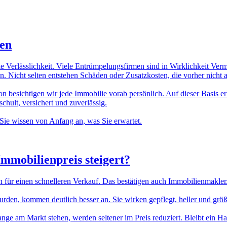
ten
ie Verlässlichkeit. Viele Entrümpelungsfirmen sind in Wirklichkeit Ver
. Nicht selten entstehen Schäden oder Zusatzkosten, die vorher nicht
n besichtigen wir jede Immobilie vorab persönlich. Auf dieser Basis erh
hult, versichert und zuverlässig.
Sie wissen von Anfang an, was Sie erwartet.
Immobilienpreis
steigert?
n für einen schnelleren Verkauf. Das bestätigen auch Immobilienmakler
n, kommen deutlich besser an. Sie wirken gepflegt, heller und größer.
lange am Markt stehen, werden seltener im Preis reduziert. Bleibt ein H