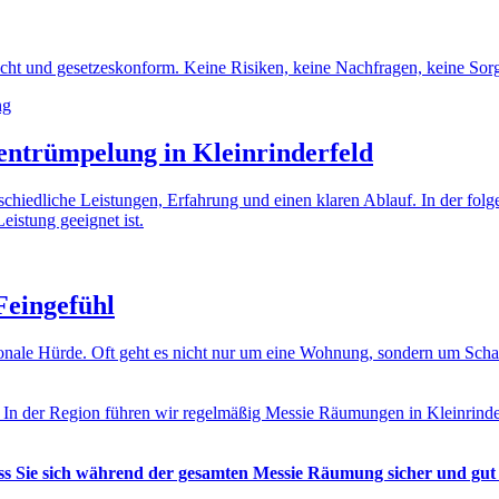
cht und gesetzeskonform. Keine Risiken, keine Nachfragen, keine Sorg
entrümpelung in Kleinrinderfeld
erschiedliche Leistungen, Erfahrung und einen klaren Ablauf. In der fo
eistung geeignet ist.
Feingefühl
otionale Hürde. Oft geht es nicht nur um eine Wohnung, sondern um Sc
. In der Region führen wir regelmäßig Messie Räumungen in Kleinrinde
ass Sie sich während der gesamten Messie Räumung sicher und gut