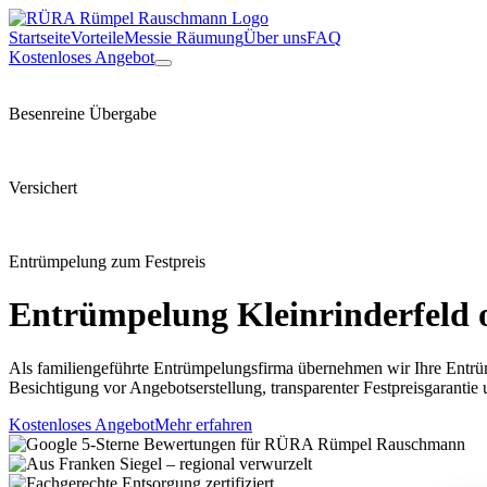
Startseite
Vorteile
Messie Räumung
Über uns
FAQ
Kostenloses Angebot
Besenreine Übergabe
Versichert
Entrümpelung zum Festpreis
Entrümpelung
Kleinrinderfeld
o
Als familiengeführte Entrümpelungsfirma übernehmen wir Ihre Entrüm
Besichtigung vor Angebotserstellung, transparenter Festpreisgarantie
Kostenloses Angebot
Mehr erfahren