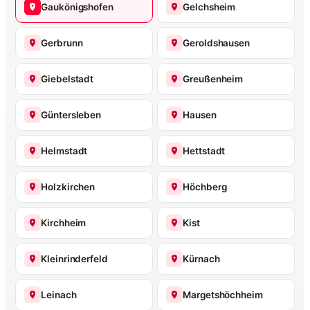
Gaukönigshofen
Gelchsheim
Gerbrunn
Geroldshausen
Giebelstadt
Greußenheim
Güntersleben
Hausen
Helmstadt
Hettstadt
Holzkirchen
Höchberg
Kirchheim
Kist
Kleinrinderfeld
Kürnach
Leinach
Margetshöchheim