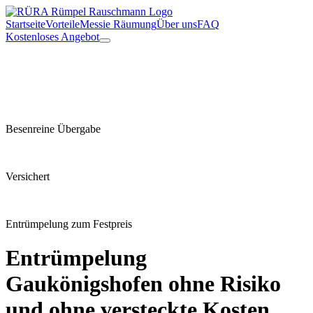
Startseite
Vorteile
Messie Räumung
Über uns
FAQ
Kostenloses Angebot
Besenreine Übergabe
Versichert
Entrümpelung zum Festpreis
Entrümpelung
Gaukönigshofen
ohne Risiko
und ohne versteckte Kosten