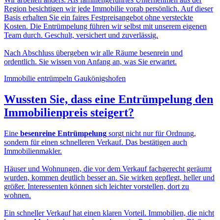
Region besichtigen wir jede Immobilie vorab persönlich. Auf dieser
Basis erhalten Sie ein faires Festpreisangebot ohne versteckte
Kosten. Die Entrümpelung führen wir selbst mit unserem eigenen
Team durch. Geschult, versichert und zuverlässig.
Nach Abschluss übergeben wir alle Räume besenrein und
ordentlich. Sie wissen von Anfang an, was Sie erwartet.
Immobilie entrümpeln Gaukönigshofen
Wussten Sie, dass eine
Entrümpelung den
Immobilienpreis
steigert?
Eine
besenreine Entrümpelung
sorgt nicht nur für Ordnung,
sondern für einen schnelleren Verkauf. Das bestätigen auch
Immobilienmakler.
Häuser und Wohnungen, die vor dem Verkauf fachgerecht geräumt
wurden, kommen deutlich besser an. Sie wirken gepflegt, heller und
größer. Interessenten können sich leichter vorstellen, dort zu
wohnen.
Ein schneller Verkauf hat einen klaren Vorteil. Immobilien, die nicht