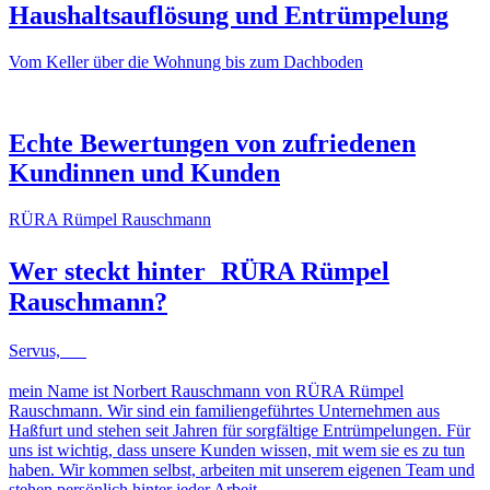
Haushaltsauflösung und Entrümpelung
Vom Keller über die Wohnung bis zum Dachboden
NACHHER
VORHER
NACHHER
VORHER
Echte Bewertungen von zufriedenen
Kundinnen und Kunden
RÜRA Rümpel Rauschmann
Wer steckt hinter
RÜRA Rümpel
Rauschmann
?
Servus,
mein Name ist Norbert Rauschmann von RÜRA Rümpel
Rauschmann. Wir sind ein familiengeführtes Unternehmen aus
Haßfurt und stehen seit Jahren für sorgfältige Entrümpelungen. Für
uns ist wichtig, dass unsere Kunden wissen, mit wem sie es zu tun
haben. Wir kommen selbst, arbeiten mit unserem eigenen Team und
stehen persönlich hinter jeder Arbeit.