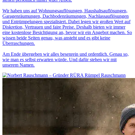
Wir haben uns auf Wohnungsauflösungen, Haushaltsauflösungen,
Garagenräumungen, Dachbodenräumungen, Nachlassauflösungen
und Entrümpelungen spezialisiert. Dabei legen wir großen Wert auf
Diskretion, Vertrauen und faire Preise. Deshalb bieten wir immer
eine kostenlose Besichtigung an, bevor wir ein Angebot machen. So
wissen beide Seiten genau, was ansteht und es gibt keine
Überraschungen.
Am Ende übergeben wir alles besenrein und ordentlich. Genau so,
wie man es selbst erwarten würde. Und dafür stehen wir mit
unserem Namen.