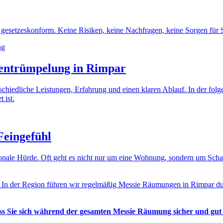
gesetzeskonform. Keine Risiken, keine Nachfragen, keine Sorgen für S
entrümpelung in Rimpar
erschiedliche Leistungen, Erfahrung und einen klaren Ablauf. In der f
 ist.
Feingefühl
otionale Hürde. Oft geht es nicht nur um eine Wohnung, sondern um Sc
. In der Region führen wir regelmäßig Messie Räumungen in Rimpar dur
ass Sie sich während der gesamten Messie Räumung sicher und gut