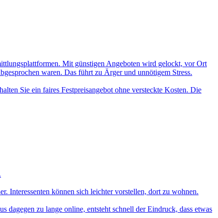
mittlungsplattformen. Mit günstigen Angeboten wird gelockt, vor Ort
 abgesprochen waren. Das führt zu Ärger und unnötigem Stress.
alten Sie ein faires Festpreisangebot ohne versteckte Kosten. Die
.
 Interessenten können sich leichter vorstellen, dort zu wohnen.
aus dagegen zu lange online, entsteht schnell der Eindruck, dass etwas