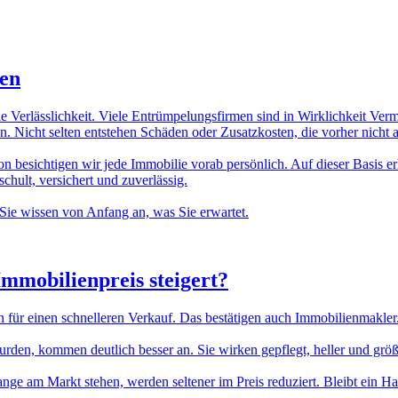
ten
ie Verlässlichkeit. Viele Entrümpelungsfirmen sind in Wirklichkeit Ver
. Nicht selten entstehen Schäden oder Zusatzkosten, die vorher nicht
n besichtigen wir jede Immobilie vorab persönlich. Auf dieser Basis erh
hult, versichert und zuverlässig.
Sie wissen von Anfang an, was Sie erwartet.
Immobilienpreis
steigert?
n für einen schnelleren Verkauf. Das bestätigen auch Immobilienmakler
n, kommen deutlich besser an. Sie wirken gepflegt, heller und größer.
lange am Markt stehen, werden seltener im Preis reduziert. Bleibt ein H