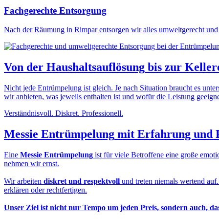
Fachgerechte Entsorgung
Nach der Räumung in Rimpar entsorgen wir alles umweltgerecht und 
Von der
Haushaltsauflösung
bis zur
Keller
Nicht jede Entrümpelung ist gleich. Je nach Situation braucht es unt
wir anbieten, was jeweils enthalten ist und wofür die Leistung geeignet
Verständnisvoll. Diskret. Professionell.
Messie Entrümpelung
mit Erfahrung und 
Eine
Messie Entrümpelung
ist für viele Betroffene eine große em
nehmen wir ernst.
Wir arbeiten
diskret und respektvoll
und treten niemals wertend auf
erklären oder rechtfertigen.
Unser Ziel ist nicht nur Tempo um jeden Preis, sondern auch, d