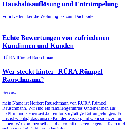
Haushaltsauflösung und Entrümpelung
Vom Keller über die Wohnung bis zum Dachboden
NACHHER
VORHER
NACHHER
VORHER
Echte Bewertungen von zufriedenen
Kundinnen und Kunden
RÜRA Rümpel Rauschmann
Wer steckt hinter
RÜRA Rümpel
Rauschmann
?
Servus,
mein Name ist Norbert Rauschmann von RÜRA Rümpel
Rauschmann. Wir sind ein familiengeführtes Unternehmen aus
Haßfurt und stehen seit Jahren für sorgfältige Entrümpelungen. Für
uns ist wichtig, dass unsere Kunden wissen, mit wem sie es zu tun
haben. Wir kommen selbst, arbeiten mit unserem eigenen Team und
stehen persönlich hinter jeder Arbeit.