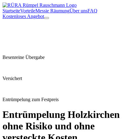
Startseite
Vorteile
Messie Räumung
Über uns
FAQ
Kostenloses Angebot
Besenreine Übergabe
Versichert
Entrümpelung zum Festpreis
Entrümpelung
Holzkirchen
ohne Risiko und ohne
versteckte Kosten