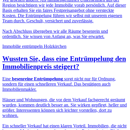
Region besichtigen wir jede Immobilie vorab persönlich. Auf dieser
Basis erhalten Sie ein faires Festpreisangebot ohne versteckte
Kosten. Die Entrümpelung führen wir selbst mit unserem eigenen
Team durch. Geschult, versichert und zuverlässig.
Nach Abschluss übergeben wir alle Räume besenrein und
ordentlich. Sie wissen von Anfang an, was Sie erwartet.
Immobilie entrümpeln Holzkirchen
Wussten Sie, dass eine
Entrümpelung den
Immobilienpreis
steigert?
Eine
besenreine Entrümpelung
sorgt nicht nur für Ordnung,
sondern für einen schnelleren Verkauf. Das bestätigen auch
Immobilienmakler.
Häuser und Wohnungen, die vor dem Verkauf fachgerecht geräumt
wurden, kommen deutlich besser an. Sie wirken gepflegt, heller und
größer. Interessenten können sich leichter vorstellen, dort zu
wohnen.
Ein schneller Verkauf hat einen klaren Vorteil. Immobilien, die nicht