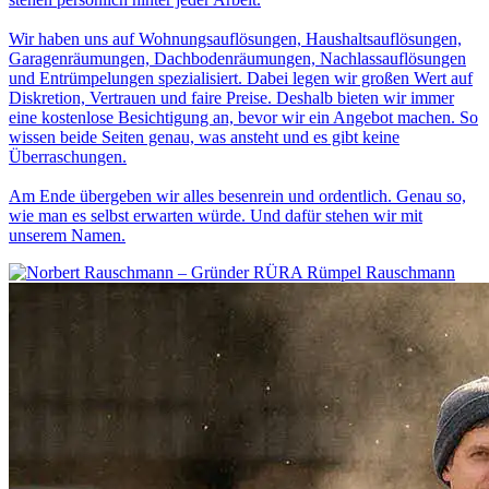
Wir haben uns auf Wohnungsauflösungen, Haushaltsauflösungen,
Garagenräumungen, Dachbodenräumungen, Nachlassauflösungen
und Entrümpelungen spezialisiert. Dabei legen wir großen Wert auf
Diskretion, Vertrauen und faire Preise. Deshalb bieten wir immer
eine kostenlose Besichtigung an, bevor wir ein Angebot machen. So
wissen beide Seiten genau, was ansteht und es gibt keine
Überraschungen.
Am Ende übergeben wir alles besenrein und ordentlich. Genau so,
wie man es selbst erwarten würde. Und dafür stehen wir mit
unserem Namen.