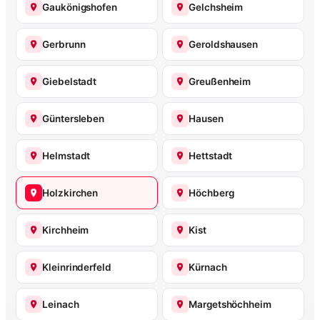
Gaukönigshofen
Gelchsheim
Gerbrunn
Geroldshausen
Giebelstadt
Greußenheim
Güntersleben
Hausen
Helmstadt
Hettstadt
Holzkirchen
Höchberg
Kirchheim
Kist
Kleinrinderfeld
Kürnach
Leinach
Margetshöchheim